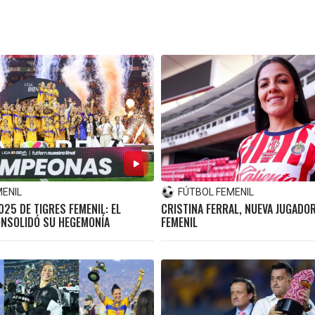
ENIL
FÚTBOL FEMENIL
25 DE TIGRES FEMENIL: EL
CRISTINA FERRAL, NUEVA JUGADOR
NSOLIDÓ SU HEGEMONÍA
FEMENIL