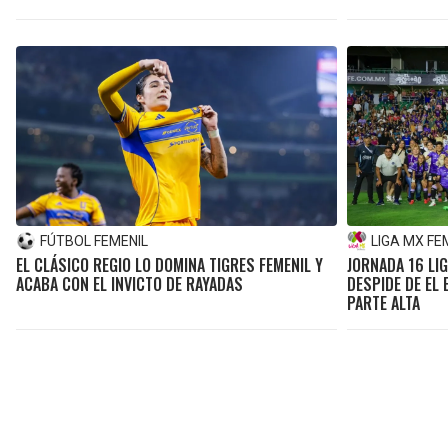
FÚTBOL FEMENIL
LIGA MX FE
EL CLÁSICO REGIO LO DOMINA TIGRES FEMENIL Y
JORNADA 16 LIG
ACABA CON EL INVICTO DE RAYADAS
DESPIDE DE EL 
PARTE ALTA