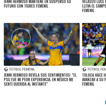
JENNI HERMOSO MANTIENE EN SUSPENSO SU
VELASCO LUCE 
FUTURO CON TIGRES FEMENIL
LLEVA EL CAMP
FEMENIL
FÚTBOL FEMENIL
FÚTBOL FEM
JENNI HERMOSO REVELA SUS SENTIMIENTOS: "EL
TOLUCA HACE HI
PSG FUE MI PEOR EXPERIENCIA; EN MÉXICO ME
AVANZAR A SU P
SENTÍ QUERIDA AL INSTANTE"
FEMENIL