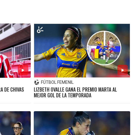
FÚTBOL FEMENIL
A DE CHIVAS
LIZBETH OVALLE GANA EL PREMIO MARTA AL
MEJOR GOL DE LA TEMPORADA