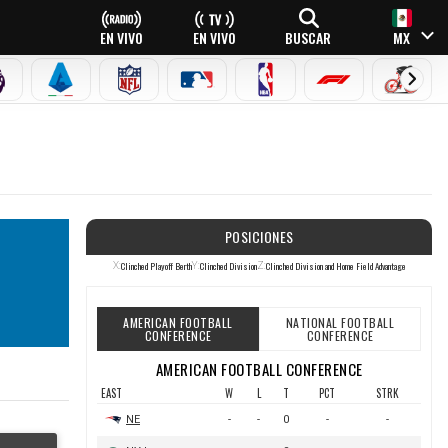
EN VIVO
EN VIVO
BUSCAR
MX
PREMIER LEAGUE
SERIE A
NFL
MLB
NBA
FÓRMULA 1
CICLI