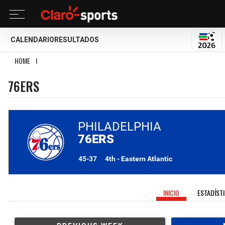
CALENDARIO
RESULTADOS
MUND
HOME
I
76ERS
76ERS