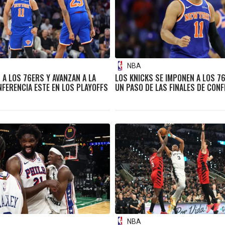
NBA
 A LOS 76ERS Y AVANZAN A LA
LOS KNICKS SE IMPONEN A LOS 76
NFERENCIA ESTE EN LOS PLAYOFFS
UN PASO DE LAS FINALES DE CONF
NBA