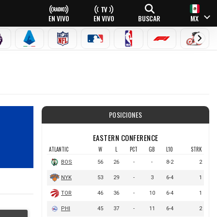
EN VIVO
EN VIVO
BUSCAR
MX
PREMIER LEAGUE
SERIE A
NFL
MLB
NBA
FÓRMULA 1
CICLI