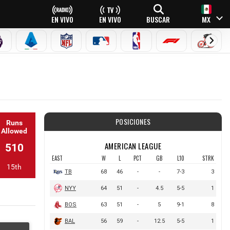
EN VIVO
EN VIVO
BUSCAR
MX
PREMIER LEAGUE
SERIE A
NFL
MLB
NBA
FÓRMULA 1
CICLI