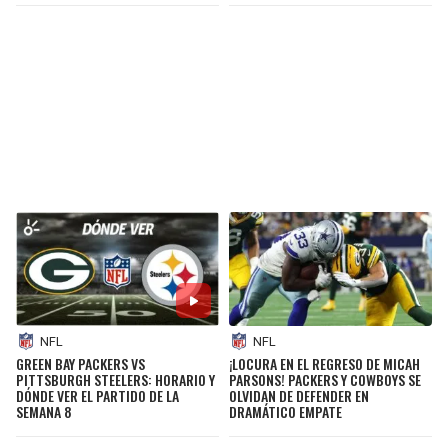
NFL
NFL
GREEN BAY PACKERS VS
¡LOCURA EN EL REGRESO DE MICAH
PITTSBURGH STEELERS: HORARIO Y
PARSONS! PACKERS Y COWBOYS SE
DÓNDE VER EL PARTIDO DE LA
OLVIDAN DE DEFENDER EN
SEMANA 8
DRAMÁTICO EMPATE