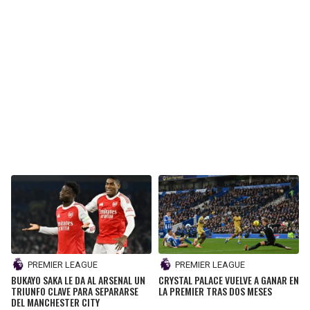
PREMIER LEAGUE
PREMIER LEAGUE
BUKAYO SAKA LE DA AL ARSENAL UN
CRYSTAL PALACE VUELVE A GANAR EN
TRIUNFO CLAVE PARA SEPARARSE
LA PREMIER TRAS DOS MESES
DEL MANCHESTER CITY