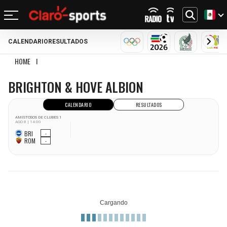
CALENDARIO
RESULTADOS
REGRESAR
REGRESAR
REGRESAR
REGRESAR
REGRESAR
REGRESAR
REGRESAR
MILANO CORTINA 2026
MUNDIAL 2026
SELECCIÓN
LIG
HOME
I
BRIGHTON & HOVE ALBION
FÚTBOL
FÚTBOL INTERNACIONAL
MILANO CORTINA 2026
MOTOR
BÉISBOL
OTROS DEPORTES
ACTUALIDAD
BRIGHTON & HOVE ALBION
MUNDIAL 2026
CHAMPIONS LEAGUE
MEDALLERO
FÓRMULA 1
MEXICANO
CICLISMO
TENDENCIAS
LIGA MX
LALIGA
VIDEOS
NASCAR
MLB
TENIS
MÚSICA
SELECCIÓN MEXICANA
PREMIER LEAGUE
BOXEO
CINE Y TV
CONCACHAMPIONS
SERIE A
GOLF
VIDEOJUEGOS
FÚTBOL DE ESTUFA
BUNDESLIGA
UFC
FÚTBOL FEMENIL
LIGUE 1