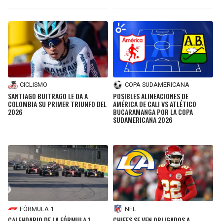
CICLISMO
COPA SUDAMERICANA
SANTIAGO BUITRAGO LE DA A
POSIBLES ALINEACIONES DE
COLOMBIA SU PRIMER TRIUNFO DEL
AMÉRICA DE CALI VS ATLÉTICO
2026
BUCARAMANGA POR LA COPA
SUDAMERICANA 2026
NFL
FÓRMULA 1
CHIEFS SE VEN OBLIGADOS A
CALENDARIO DE LA FÓRMULA 1