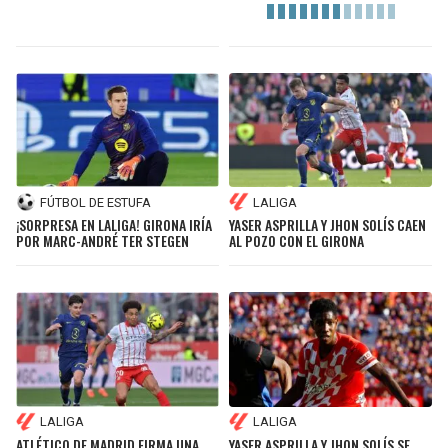
FÚTBOL DE ESTUFA
LALIGA
¡SORPRESA EN LALIGA! GIRONA IRÍA
YASER ASPRILLA Y JHON SOLÍS CAEN
POR MARC-ANDRÉ TER STEGEN
AL POZO CON EL GIRONA
LALIGA
LALIGA
ATLÉTICO DE MADRID FIRMA UNA
YASER ASPRILLA Y JHON SOLÍS SE