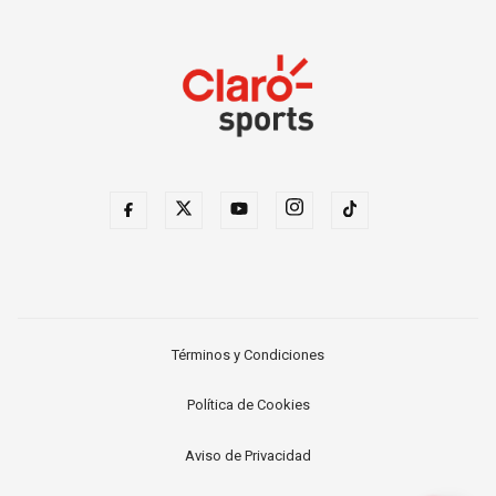
Términos y Condiciones
Política de Cookies
Aviso de Privacidad