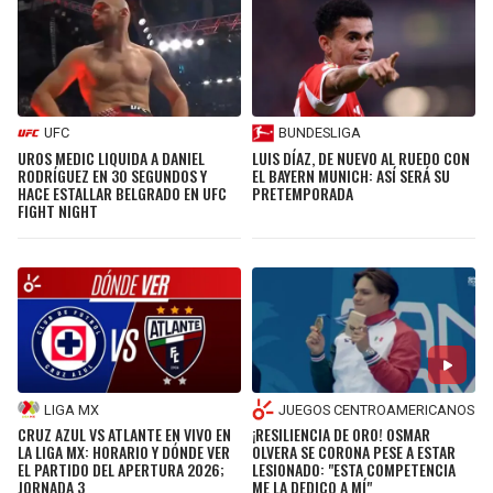
UFC
BUNDESLIGA
UROS MEDIC LIQUIDA A DANIEL
LUIS DÍAZ, DE NUEVO AL RUEDO CON
RODRÍGUEZ EN 30 SEGUNDOS Y
EL BAYERN MUNICH: ASÍ SERÁ SU
HACE ESTALLAR BELGRADO EN UFC
PRETEMPORADA
FIGHT NIGHT
LIGA MX
JUEGOS CENTROAMERICANOS
CRUZ AZUL VS ATLANTE EN VIVO EN
¡RESILIENCIA DE ORO! OSMAR
LA LIGA MX: HORARIO Y DÓNDE VER
OLVERA SE CORONA PESE A ESTAR
EL PARTIDO DEL APERTURA 2026;
LESIONADO: "ESTA COMPETENCIA
JORNADA 3
ME LA DEDICO A MÍ"