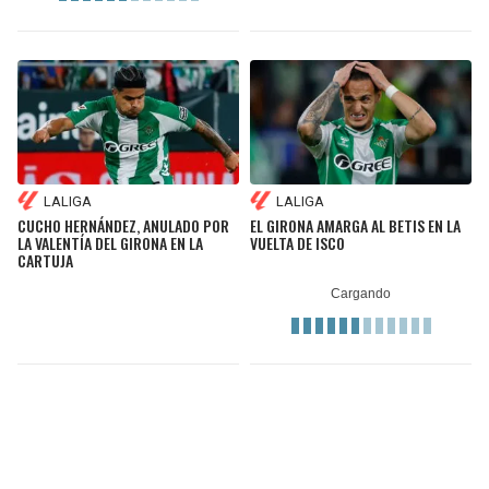
LALIGA
LALIGA
CUCHO HERNÁNDEZ, ANULADO POR
EL GIRONA AMARGA AL BETIS EN LA
LA VALENTÍA DEL GIRONA EN LA
VUELTA DE ISCO
CARTUJA