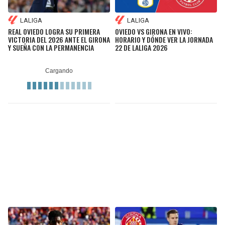
LALIGA
LALIGA
REAL OVIEDO LOGRA SU PRIMERA
OVIEDO VS GIRONA EN VIVO:
VICTORIA DEL 2026 ANTE EL GIRONA
HORARIO Y DÓNDE VER LA JORNADA
Y SUEÑA CON LA PERMANENCIA
22 DE LALIGA 2026