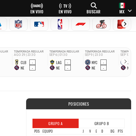
EN VIVO
EN VIVO
BUSCAR
MX
EAGUE
ERIE A
NFL
MLB
NBA
FÓRMULA 1
CICLISMO
BOXEO