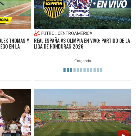
FÚTBOL CENTROAMÉRICA
 ALEK THOMAS Y
REAL ESPAÑA VS OLIMPIA EN VIVO: PARTIDO DE LA
UEGO EN LA
LIGA DE HONDURAS 2026