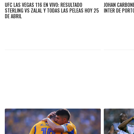
UFC LAS VEGAS 116 EN VIVO: RESULTADO
JOHAN CARBONE
STERLING VS ZALAL Y TODAS LAS PELEAS HOY 25
INTER DE PORT
DE ABRIL