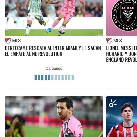
MLS
MLS
BERTERAME RESCATA AL INTER MIAMI Y LE SACAN
LIONEL MESSI E
EL EMPATE AL NE REVOLUTION
HORARIO Y DÓND
ENGLAND REVO