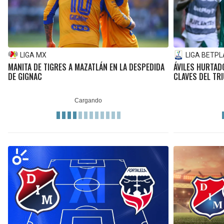
LIGA MX
LIGA BETPL
MANITA DE TIGRES A MAZATLÁN EN LA DESPEDIDA
ÁVILES HURTADO
DE GIGNAC
CLAVES DEL TR