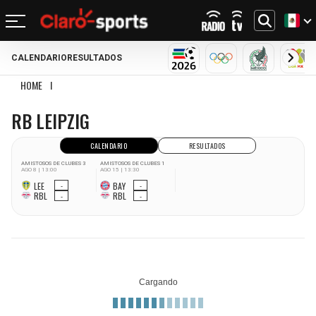
CALENDARIO
RESULTADOS
REGRESAR
REGRESAR
REGRESAR
REGRESAR
REGRESAR
REGRESAR
REGRESAR
REGRESAR
MUNDIAL 2026
OLÍMPICOS
SELECCIÓN
LIG
HOME
I
RB LEIPZIG
FÚTBOL
FÚTBOL INTERNACIONAL
MOTOR
NFL
NBA
BÉISBOL
OTROS DEPORTES
ACTUALIDAD
RB LEIPZIG
MUNDIAL 2026
CHAMPIONS LEAGUE
FÓRMULA 1
MEXICANO
CICLISMO
TENDENCIAS
BILLS
CELTICS
LIGA MX
LALIGA
NASCAR
MLB
TENIS
MÚSICA
DOLPHINS
NETS
SELECCIÓN MEXICANA
PREMIER LEAGUE
BOXEO
CINE Y TV
PATRIOTS
KNICKS
CONCACHAMPIONS
SERIE A
GOLF
VIDEOJUEGOS
JETS
76ERS
FÚTBOL DE ESTUFA
BUNDESLIGA
UFC
BRONCOS
RAPTORS
FÚTBOL FEMENIL
LIGUE 1
CHIEFS
BULLS