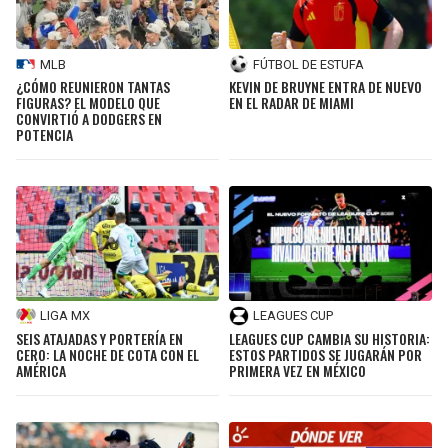
FÚTBOL DE ESTUFA
MLB
KEVIN DE BRUYNE ENTRA DE NUEVO
¿CÓMO REUNIERON TANTAS
EN EL RADAR DE MIAMI
FIGURAS? EL MODELO QUE
CONVIRTIÓ A DODGERS EN
POTENCIA
LIGA MX
LEAGUES CUP
SEIS ATAJADAS Y PORTERÍA EN
LEAGUES CUP CAMBIA SU HISTORIA:
CERO: LA NOCHE DE COTA CON EL
ESTOS PARTIDOS SE JUGARÁN POR
AMÉRICA
PRIMERA VEZ EN MÉXICO