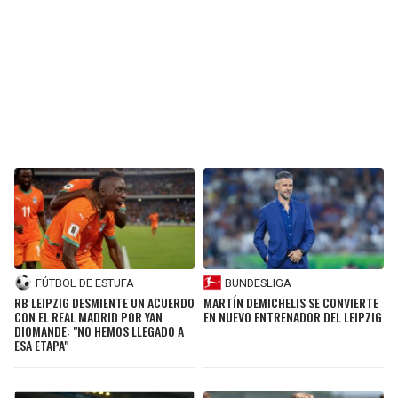
BUCCANEERS
FÚTBOL DE ESTUFA
BUNDESLIGA
RB LEIPZIG DESMIENTE UN ACUERDO
MARTÍN DEMICHELIS SE CONVIERTE
CON EL REAL MADRID POR YAN
EN NUEVO ENTRENADOR DEL LEIPZIG
DIOMANDE: "NO HEMOS LLEGADO A
ESA ETAPA"