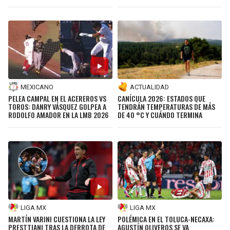
MEXICANO
ACTUALIDAD
PELEA CAMPAL EN EL ACEREROS VS
CANÍCULA 2026: ESTADOS QUE
TOROS: DANRY VÁSQUEZ GOLPEA A
TENDRÁN TEMPERATURAS DE MÁS
RODOLFO AMADOR EN LA LMB 2026
DE 40 °C Y CUÁNDO TERMINA
LIGA MX
LIGA MX
MARTÍN VARINI CUESTIONA LA LEY
POLÉMICA EN EL TOLUCA-NECAXA:
PRESTTIANI TRAS LA DERROTA DE
AGUSTÍN OLIVEROS SE VA