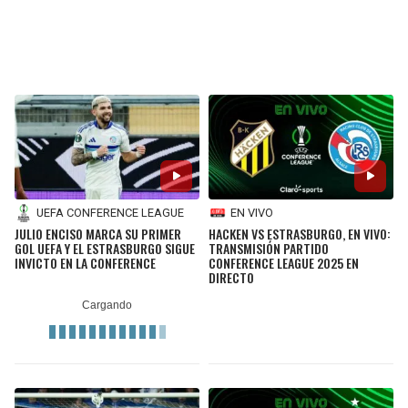
UEFA CONFERENCE LEAGUE
EN VIVO
JULIO ENCISO MARCA SU PRIMER
HACKEN VS ESTRASBURGO, EN VIVO:
GOL UEFA Y EL ESTRASBURGO SIGUE
TRANSMISIÓN PARTIDO
INVICTO EN LA CONFERENCE
CONFERENCE LEAGUE 2025 EN
DIRECTO