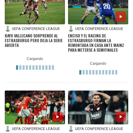
UEFA CONFERENCE LEAGUE
UEFA CONFERENCE LEAGUE
RAYO VALLECANO SORPRENDE AL
ENCISO Y EL RACING DE
ESTRASBURGO PERO DEJA LA SERIE
ESTRASBURGO FIRMAN LA
ABIERTA
REMONTADA EN CASA ANTE MAINZ
PARA METERSE A SEMIFINALES
UEFA CONFERENCE LEAGUE
UEFA CONFERENCE LEAGUE