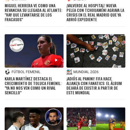
MIGUEL HERRERA VE COMO UNA
¡VALVERDE AL HOSPITAL! NUEVA
REVANCHA SU LLEGADA AL ATLANTE:
PELEA CON TCHOUAMÉNI AGRAVA LA
"HAY QUE LEVANTARSE DE LOS
CRISIS EN EL REAL MADRID QUE YA
FRACASOS"
ABRIÓ EXPEDIENTE
FÚTBOL FEMENIL
MUNDIAL 2026
KARLA MARTÍNEZ DESTACA EL
¡ADIÓS AL PANINI! FIFA HACE
CRECIMIENTO DE TOLUCA FEMENIL:
ALIANZA CON FANATICS: EL ÁLBUM
"YA NO NOS VEN COMO UN RIVAL
DEJARÁ DE EXISTIR A PARTIR DE
SENCILLO"
ESTE MUNDIAL