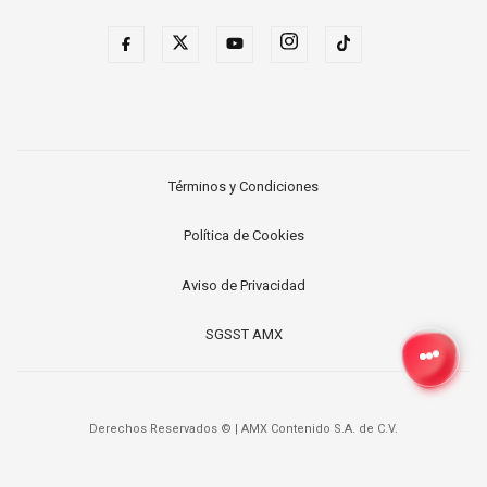
Términos y Condiciones
Política de Cookies
Aviso de Privacidad
SGSST AMX
Derechos Reservados ©
|
AMX Contenido S.A. de C.V.