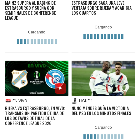
MAINZ SUPERA AL RACING DE
ESTRASBURGO SACA UNA LEVE
ESTRASBURGO Y SUEÑA CON
VENTAJA SOBRE RIJEKA Y ACARICIA
SEMIFINALES DE CONFERENCE
LOS CUARTOS
LEAGUE
EN VIVO
LIGUE 1
RIJEKA VS ESTRASBURGO, EN VIVO:
NUNO MENDES GUÍA LA VICTORIA
TRANSMISIÓN PARTIDO DE IDA DE
DEL PSG EN LOS MINUTOS FINALES
LOS OCTAVOS DE FINAL DE LA
CONFERENCE LEAGUE 2026