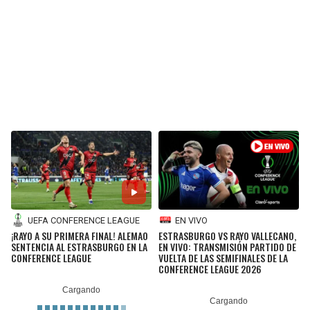
BUCCANEERS
UEFA CONFERENCE LEAGUE
EN VIVO
¡RAYO A SU PRIMERA FINAL! ALEMAO
ESTRASBURGO VS RAYO VALLECANO,
SENTENCIA AL ESTRASBURGO EN LA
EN VIVO: TRANSMISIÓN PARTIDO DE
CONFERENCE LEAGUE
VUELTA DE LAS SEMIFINALES DE LA
CONFERENCE LEAGUE 2026