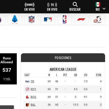
EN VIVO
EN VIVO
BUSCAR
MX
PREMIER LEAGUE
SERIE A
NFL
MLB
NBA
FÓRMULA 1
CICLI