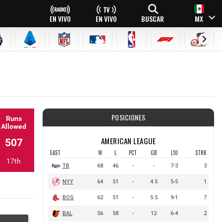
EN VIVO
EN VIVO
BUSCAR
MX
PREMIER LEAGUE
SERIE A
NFL
MLB
NBA
FÓRMULA 1
CICLI