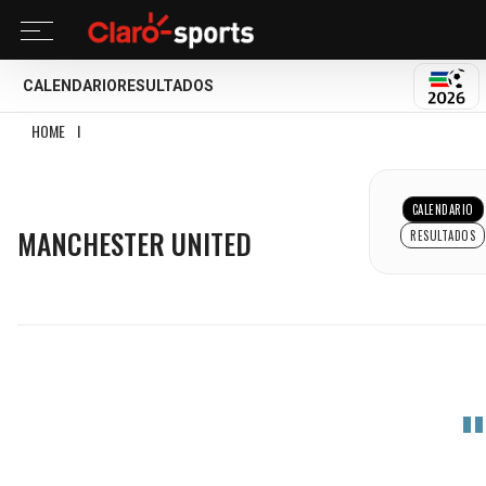
CALENDARIO
RESULTADOS
MUND
HOME
I
MANCHESTER UNITED
MANCHESTER UNITED