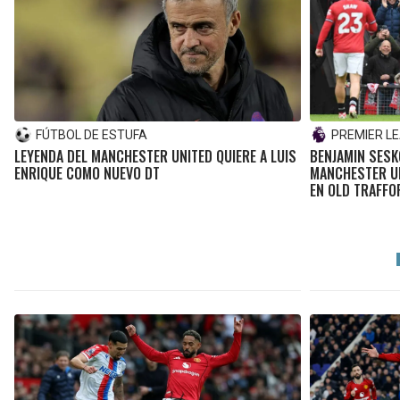
FÚTBOL DE ESTUFA
PREMIER L
LEYENDA DEL MANCHESTER UNITED QUIERE A LUIS
BENJAMIN SESK
ENRIQUE COMO NUEVO DT
MANCHESTER UN
EN OLD TRAFFO