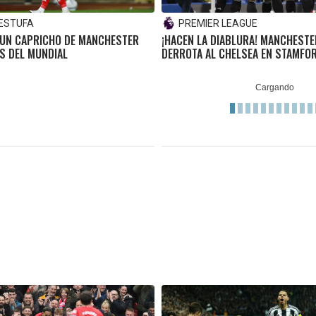
 ESTUFA
PREMIER LEAGUE
 UN CAPRICHO DE MANCHESTER
¡HACEN LA DIABLURA! MANCHESTE
S DEL MUNDIAL
DERROTA AL CHELSEA EN STAMFO