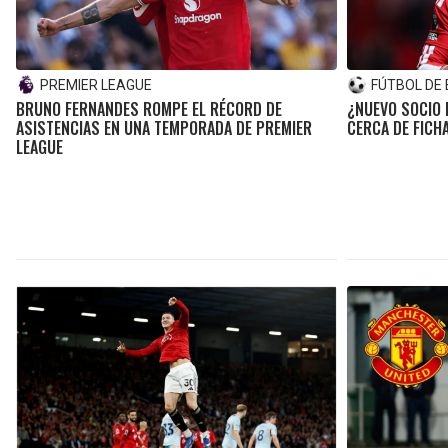
PREMIER LEAGUE
FÚTBOL DE
BRUNO FERNANDES ROMPE EL RÉCORD DE
¿NUEVO SOCIO 
ASISTENCIAS EN UNA TEMPORADA DE PREMIER
CERCA DE FICHA
LEAGUE