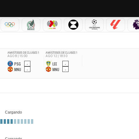
IAL 2026
OLÍMPICOS
SELECCIÓN MEXICANA
LIGA MX
LEAGUES CUP
CHAMPIONS LEAGUE
LALIGA