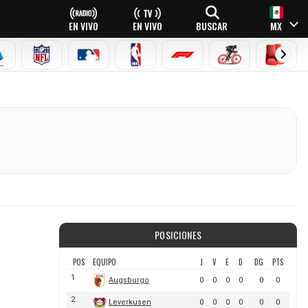
EN VIVO
EN VIVO
BUSCAR
MX
EAGUE
ERIE A
NFL
MLB
NBA
FÓRMULA 1
CICLISMO
BOXEO