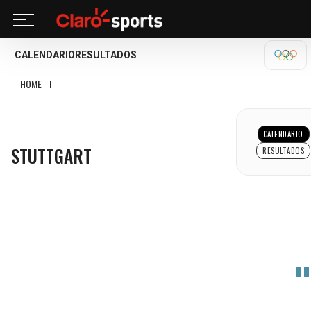
CALENDARIO
RESULTADOS
OLÍM
HOME
I
STUTTGART
STUTTGART