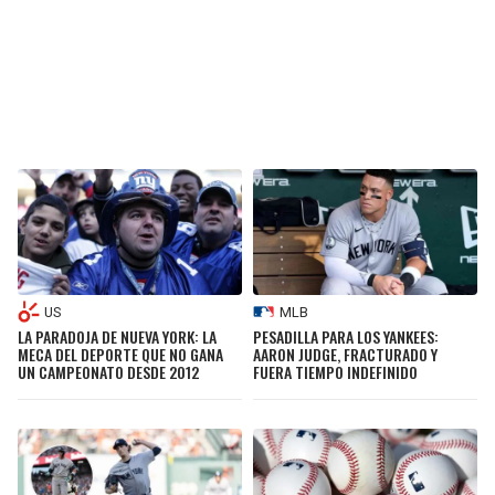
US
MLB
LA PARADOJA DE NUEVA YORK: LA
PESADILLA PARA LOS YANKEES:
MECA DEL DEPORTE QUE NO GANA
AARON JUDGE, FRACTURADO Y
UN CAMPEONATO DESDE 2012
FUERA TIEMPO INDEFINIDO