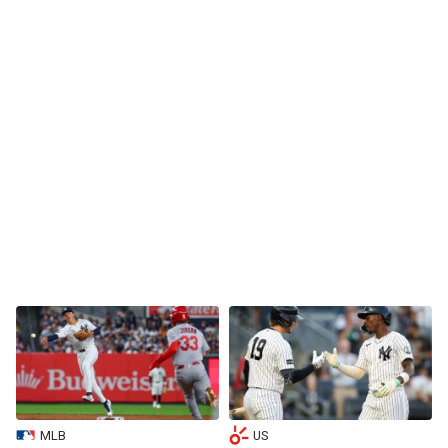
MLB
US