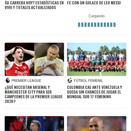
FC CON UN GOLAZO DE LEO MESSI
SU CARRERA HOY? ESTADÍSTICAS EN
VIVO Y TOTALES ACTUALIZADOS
PREMIER LEAGUE
FÚTBOL FEMENIL
¿QUÉ NECESITAN ARSENAL Y
COLOMBIA CAE ANTE VENEZUELA Y
MANCHESTER CITY PARA SER
QUEDA SIN CHANCES DE JUGAR EL
CAMPEONES DE LA PREMIER LEAGUE
MUNDIAL SUB 17 FEMENINO
2026?