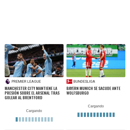
PREMIER LEAGUE
BUNDESLIGA
MANCHESTER CITY MANTIENE LA
BAYERN MUNICH SE SACUDE ANTE
PRESIÓN SOBRE EL ARSENAL TRAS
WOLFSBURGO
GOLEAR AL BRENTFORD