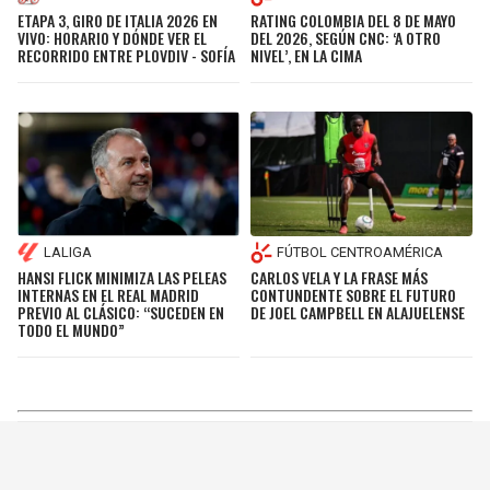
ETAPA 3, GIRO DE ITALIA 2026 EN
RATING COLOMBIA DEL 8 DE MAYO
VIVO: HORARIO Y DÓNDE VER EL
DEL 2026, SEGÚN CNC: ‘A OTRO
RECORRIDO ENTRE PLOVDIV - SOFÍA
NIVEL’, EN LA CIMA
LALIGA
FÚTBOL CENTROAMÉRICA
HANSI FLICK MINIMIZA LAS PELEAS
CARLOS VELA Y LA FRASE MÁS
INTERNAS EN EL REAL MADRID
CONTUNDENTE SOBRE EL FUTURO
PREVIO AL CLÁSICO: “SUCEDEN EN
DE JOEL CAMPBELL EN ALAJUELENSE
TODO EL MUNDO”