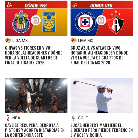
LIGA MX
LIGA MX
CHIVAS VS TIGRES EN VIVO:
CRUZ AZUL VS ATLAS EN VIVO:
HORARIO, ALINEACIONES Y DÓNDE
HORARIO, ALINEACIONES Y DÓNDE
VER LA VUELTA DE CUARTOS DE
VER LA VUELTA DE CUARTOS DE
FINAL DE LIGA MX 2026
FINAL DE LIGA MX 2026
NBA
GOLF
CAVS SE RECUPERA, DERROTA A
LUCAS HERBERT MANTIENE EL
PISTONS Y ACORTA DISTANCIAS EN
LIDERATO PERO PIERDE TERRENO EN
LA CONFERENCIA ESTE
LIV GOLF VIRGINIA