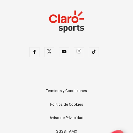
Términos y Condiciones
Política de Cookies
Aviso de Privacidad
SGSST AMX