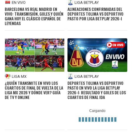
EN VIVO
LIGA BETPLAY
BARCELONA VS REAL MADRID EN
ALINEACIONES CONFIRMADAS DEL
VIVO: TRANSMISIÓN, GOLES Y QUIÉN
DEPORTES TOLIMA VS DEPORTIVO
GANA HOY EL CLÁSICO ESPAÑOL DE
PASTO POR LIGA BETPLAY 2026-I
LEYENDAS
LIGA MX
LIGA BETPLAY
¿QUIÉN TRANSMITE EN VIVO LOS
DEPORTES TOLIMA VS DEPORTIVO
CUARTOS DE FINAL DE VUELTA DE LA
PASTO EN VIVO LA LIGA BETPLAY
LIGA MX 2026 Y DÓNDE VER? GUÍA
2026-I: RESULTADO Y GOLES DE LOS
DE TV Y ONLINE
CUARTOS DE FINAL IDA