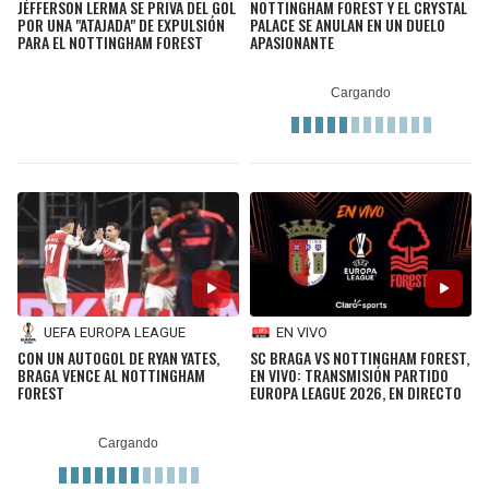
JÉFFERSON LERMA SE PRIVA DEL GOL
NOTTINGHAM FOREST Y EL CRYSTAL
POR UNA "ATAJADA" DE EXPULSIÓN
PALACE SE ANULAN EN UN DUELO
PARA EL NOTTINGHAM FOREST
APASIONANTE
UEFA EUROPA LEAGUE
EN VIVO
CON UN AUTOGOL DE RYAN YATES,
SC BRAGA VS NOTTINGHAM FOREST,
BRAGA VENCE AL NOTTINGHAM
EN VIVO: TRANSMISIÓN PARTIDO
FOREST
EUROPA LEAGUE 2026, EN DIRECTO