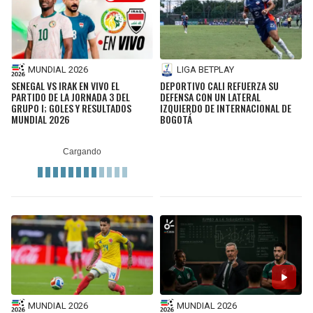
MUNDIAL 2026
LIGA BETPLAY
SENEGAL VS IRAK EN VIVO EL
DEPORTIVO CALI REFUERZA SU
PARTIDO DE LA JORNADA 3 DEL
DEFENSA CON UN LATERAL
GRUPO I; GOLES Y RESULTADOS
IZQUIERDO DE INTERNACIONAL DE
MUNDIAL 2026
BOGOTÁ
MUNDIAL 2026
MUNDIAL 2026