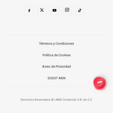
Términos y Condiciones
Política de Cookies
Aviso de Privacidad
SGSST AMX
Derechos Reservados ©
|
AMX Contenido S.A. de C.V.