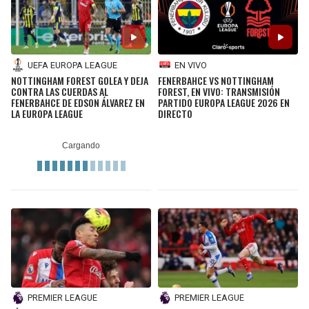
UEFA EUROPA LEAGUE
EN VIVO
NOTTINGHAM FOREST GOLEA Y DEJA
FENERBAHCE VS NOTTINGHAM
CONTRA LAS CUERDAS AL
FOREST, EN VIVO: TRANSMISIÓN
FENERBAHCE DE EDSON ÁLVAREZ EN
PARTIDO EUROPA LEAGUE 2026 EN
LA EUROPA LEAGUE
DIRECTO
PREMIER LEAGUE
PREMIER LEAGUE