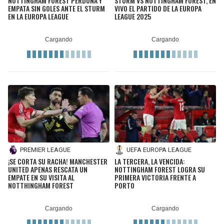
NOTTINGHAM FOREST PERDONA Y
STURM VS NOTTINGHAM FOREST, EN
EMPATA SIN GOLES ANTE EL STURM
VIVO EL PARTIDO DE LA EUROPA
EN LA EUROPA LEAGUE
LEAGUE 2025
PREMIER LEAGUE
UEFA EUROPA LEAGUE
¡SE CORTA SU RACHA! MANCHESTER
LA TERCERA, LA VENCIDA:
UNITED APENAS RESCATA UN
NOTTINGHAM FOREST LOGRA SU
EMPATE EN SU VISITA AL
PRIMERA VICTORIA FRENTE A
NOTTHINGHAM FOREST
PORTO