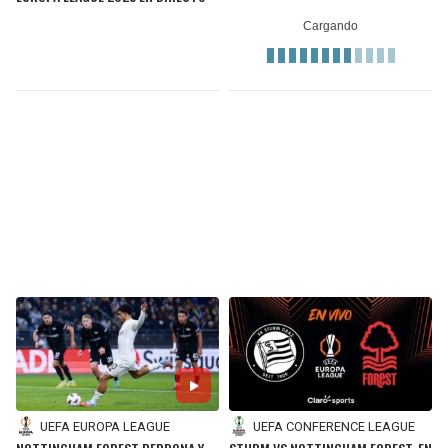
UEFA EUROPA LEAGUE
UEFA CONFERENCE LEAGUE