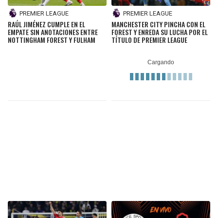
PREMIER LEAGUE
PREMIER LEAGUE
RAÚL JIMÉNEZ CUMPLE EN EL
MANCHESTER CITY PINCHA CON EL
EMPATE SIN ANOTACIONES ENTRE
FOREST Y ENREDA SU LUCHA POR EL
NOTTINGHAM FOREST Y FULHAM
TÍTULO DE PREMIER LEAGUE