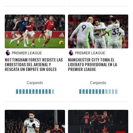
PREMIER LEAGUE
PREMIER LEAGUE
NOTTINGHAM FOREST RESISTE LAS
MANCHESTER CITY TOMA EL
EMBESTIDAS DEL ARSENAL Y
LIDERATO PROVISIONAL EN LA
RESCATA UN EMPATE SIN GOLES
PREMIER LEAGUE