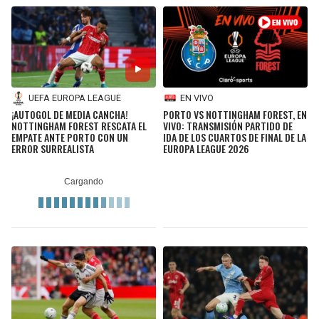
UEFA EUROPA LEAGUE
EN VIVO
¡AUTOGOL DE MEDIA CANCHA!
PORTO VS NOTTINGHAM FOREST, EN
NOTTINGHAM FOREST RESCATA EL
VIVO: TRANSMISIÓN PARTIDO DE
EMPATE ANTE PORTO CON UN
IDA DE LOS CUARTOS DE FINAL DE LA
ERROR SURREALISTA
EUROPA LEAGUE 2026