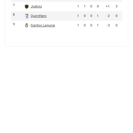
JAGUARS
WIZARDS
TITANS
WARRIORS
COWBOYS
CLIPPERS
GIANTS
LAKERS
EAGLES
SUNS
COMMANDERS
KINGS
CARDINALS
MAVERICKS
RAMS
ROCKETS
49ERS
GRIZZLIES