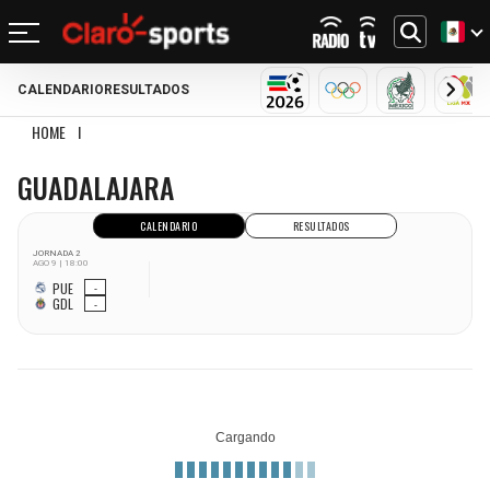
CALENDARIO
RESULTADOS
REGRESAR
REGRESAR
REGRESAR
REGRESAR
REGRESAR
REGRESAR
REGRESAR
REGRESAR
MUNDIAL 2026
OLÍMPICOS
SELECCIÓN
LIG
HOME
I
GUADALAJARA
FÚTBOL
FÚTBOL INTERNACIONAL
MOTOR
NFL
NBA
BÉISBOL
OTROS DEPORTES
ACTUALIDAD
GUADALAJARA
MUNDIAL 2026
CHAMPIONS LEAGUE
FÓRMULA 1
MEXICANO
CICLISMO
TENDENCIAS
BILLS
CELTICS
LIGA MX
LALIGA
NASCAR
MLB
TENIS
MÚSICA
DOLPHINS
NETS
SELECCIÓN MEXICANA
PREMIER LEAGUE
BOXEO
CINE Y TV
PATRIOTS
KNICKS
CONCACHAMPIONS
SERIE A
GOLF
VIDEOJUEGOS
JETS
76ERS
FÚTBOL DE ESTUFA
BUNDESLIGA
UFC
BRONCOS
RAPTORS
FÚTBOL FEMENIL
LIGUE 1
CHIEFS
BULLS