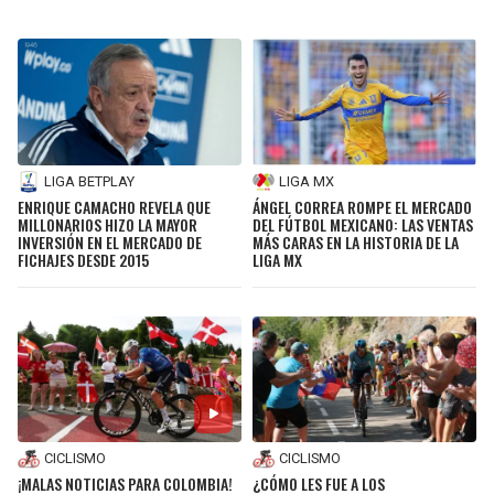
LIGA BETPLAY
LIGA MX
ENRIQUE CAMACHO REVELA QUE
ÁNGEL CORREA ROMPE EL MERCADO
MILLONARIOS HIZO LA MAYOR
DEL FÚTBOL MEXICANO: LAS VENTAS
INVERSIÓN EN EL MERCADO DE
MÁS CARAS EN LA HISTORIA DE LA
FICHAJES DESDE 2015
LIGA MX
CICLISMO
CICLISMO
¡MALAS NOTICIAS PARA COLOMBIA!
¿CÓMO LES FUE A LOS