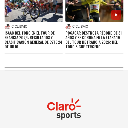
CICLISMO
CICLISMO
ISAAC DEL TORO EN EL TOUR DE
POGACAR DESTROZA RÉCORD DE 31
FRANCIA 2026: RESULTADOS Y
AÑOS Y SE CORONA EN LA ETAPA 19
CLASIFICACIÓN GENERAL DE ESTE 24
DEL TOUR DE FRANCIA 2026; DEL
DE JULIO
TORO SIGUE TERCERO