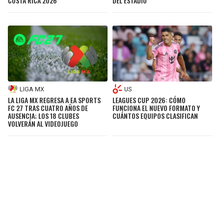
COSTA RICA 2026
DEL ESTADIO
LIGA MX
US
LA LIGA MX REGRESA A EA SPORTS
LEAGUES CUP 2026: CÓMO
FC 27 TRAS CUATRO AÑOS DE
FUNCIONA EL NUEVO FORMATO Y
AUSENCIA; LOS 18 CLUBES
CUÁNTOS EQUIPOS CLASIFICAN
VOLVERÁN AL VIDEOJUEGO