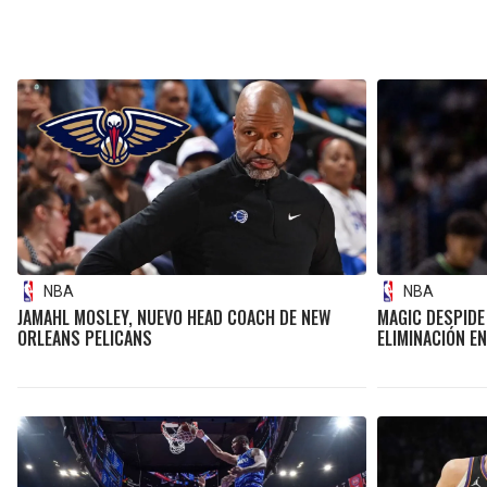
NBA
NBA
JAMAHL MOSLEY, NUEVO HEAD COACH DE NEW
MAGIC DESPIDE
ORLEANS PELICANS
ELIMINACIÓN E