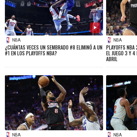
NBA
NBA
¿CUÁNTAS VECES UN SEMBRADO #8 ELIMINÓ A UN
PLAYOFFS NBA 
#1 EN LOS PLAYOFFS NBA?
EL JUEGO 3 Y 4
ABRIL
NBA
NBA