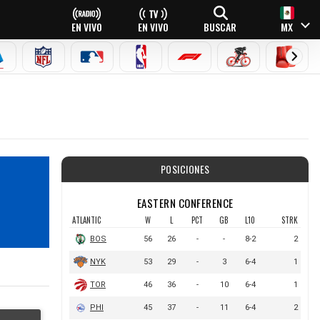
EN VIVO
EN VIVO
BUSCAR
MX
EAGUE
ERIE A
NFL
MLB
NBA
FÓRMULA 1
CICLISMO
BOXEO