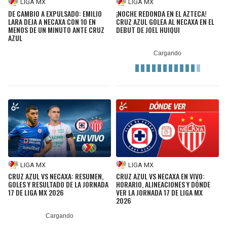
LIGA MX
LIGA MX
DE CAMBIO A EXPULSADO: EMILIO
¡NOCHE REDONDA EN EL AZTECA!
LARA DEJA A NECAXA CON 10 EN
CRUZ AZUL GOLEA AL NECAXA EN EL
MENOS DE UN MINUTO ANTE CRUZ
DEBUT DE JOEL HUIQUI
AZUL
LIGA MX
LIGA MX
CRUZ AZUL VS NECAXA: RESUMEN,
CRUZ AZUL VS NECAXA EN VIVO:
GOLES Y RESULTADO DE LA JORNADA
HORARIO, ALINEACIONES Y DÓNDE
17 DE LIGA MX 2026
VER LA JORNADA 17 DE LIGA MX
2026