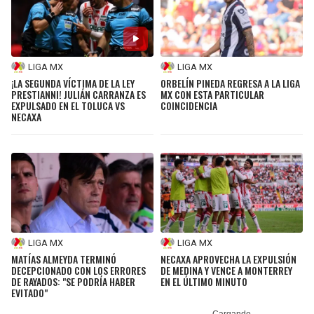
LIGA MX
LIGA MX
¡LA SEGUNDA VÍCTIMA DE LA LEY
ORBELÍN PINEDA REGRESA A LA LIGA
PRESTIANNI! JULIÁN CARRANZA ES
MX CON ESTA PARTICULAR
EXPULSADO EN EL TOLUCA VS
COINCIDENCIA
NECAXA
LIGA MX
LIGA MX
MATÍAS ALMEYDA TERMINÓ
NECAXA APROVECHA LA EXPULSIÓN
DECEPCIONADO CON LOS ERRORES
DE MEDINA Y VENCE A MONTERREY
DE RAYADOS: "SE PODRÍA HABER
EN EL ÚLTIMO MINUTO
EVITADO"