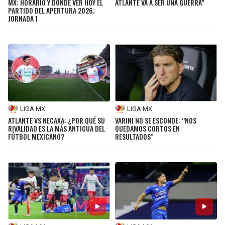
MX: HORARIO Y DÓNDE VER HOY EL
ATLANTE VA A SER UNA GUERRA”
PARTIDO DEL APERTURA 2026;
JORNADA 1
LIGA MX
LIGA MX
ATLANTE VS NECAXA: ¿POR QUÉ SU
VARINI NO SE ESCONDE: “NOS
RIVALIDAD ES LA MÁS ANTIGUA DEL
QUEDAMOS CORTOS EN
FÚTBOL MEXICANO?
RESULTADOS”