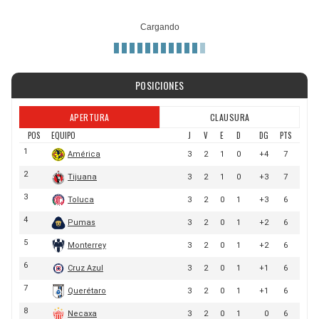
LIGA DE EXPANSIÓN MX
UEFA EUROPA LEAGUE
RAIDERS
CAVALIERS
LEAGUES CUP
UEFA CONFERENCE LEAGUE
MLS
CHARGERS
PISTONS
COPA LIBERTADORES
RAVENS
PACERS
COPA SUDAMERICANA
BENGALS
BUCKS
LIGA BETPLAY
BROWNS
HAWKS
OTRAS LIGAS
STEELERS
HORNETS
TEXANS
HEAT
COLTS
MAGIC