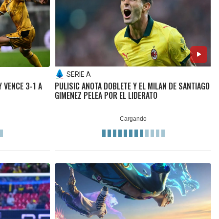
SERIE A
 VENCE 3-1 A
PULISIC ANOTA DOBLETE Y EL MILAN DE SANTIAGO
GIMENEZ PELEA POR EL LIDERATO