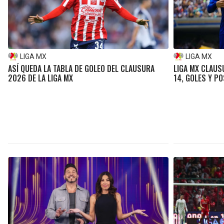
LIGA MX
LIGA MX
ASÍ QUEDA LA TABLA DE GOLEO DEL CLAUSURA
LIGA MX CLAUS
2026 DE LA LIGA MX
14, GOLES Y P