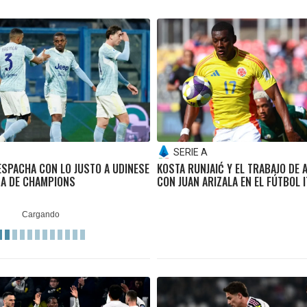
SERIE A
ESPACHA CON LO JUSTO A UDINESE
KOSTA RUNJAIĆ Y EL TRABAJO DE 
NA DE CHAMPIONS
CON JUAN ARIZALA EN EL FÚTBOL 