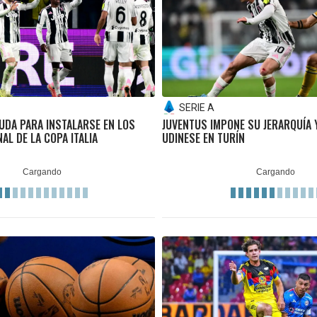
SERIE A
UDA PARA INSTALARSE EN LOS
JUVENTUS IMPONE SU JERARQUÍA Y
AL DE LA COPA ITALIA
UDINESE EN TURÍN