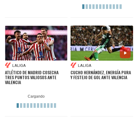
LALIGA
LALIGA
ATLÉTICO DE MADRID COSECHA
CUCHO HERNÁNDEZ, ENERGÍA PURA
TRES PUNTOS VALIOSOS ANTE
Y FESTEJO DE GOL ANTE VALENCIA
VALENCIA