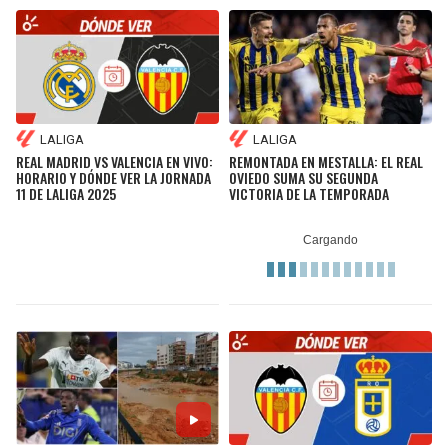
LALIGA
LALIGA
REAL MADRID VS VALENCIA EN VIVO:
REMONTADA EN MESTALLA: EL REAL
HORARIO Y DÓNDE VER LA JORNADA
OVIEDO SUMA SU SEGUNDA
11 DE LALIGA 2025
VICTORIA DE LA TEMPORADA