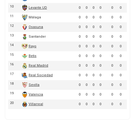
JAGUARS
WIZARDS
TITANS
WARRIORS
COWBOYS
CLIPPERS
GIANTS
LAKERS
EAGLES
SUNS
COMMANDERS
KINGS
CARDINALS
MAVERICKS
RAMS
ROCKETS
49ERS
GRIZZLIES