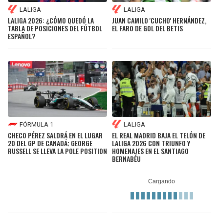
LALIGA
LALIGA
LALIGA 2026: ¿CÓMO QUEDÓ LA
JUAN CAMILO 'CUCHO' HERNÁNDEZ,
TABLA DE POSICIONES DEL FÚTBOL
EL FARO DE GOL DEL BETIS
ESPAÑOL?
FÓRMULA 1
LALIGA
CHECO PÉREZ SALDRÁ EN EL LUGAR
EL REAL MADRID BAJA EL TELÓN DE
20 DEL GP DE CANADÁ; GEORGE
LALIGA 2026 CON TRIUNFO Y
RUSSELL SE LLEVA LA POLE POSITION
HOMENAJES EN EL SANTIAGO
BERNABÉU