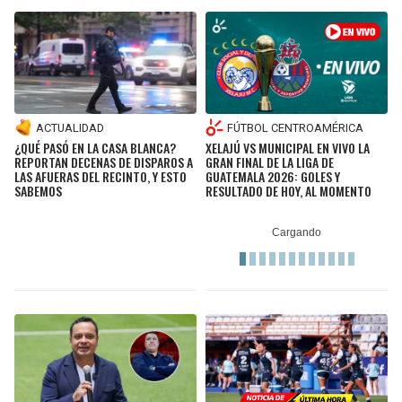
ACTUALIDAD
FÚTBOL CENTROAMÉRICA
¿QUÉ PASÓ EN LA CASA BLANCA?
XELAJÚ VS MUNICIPAL EN VIVO LA
REPORTAN DECENAS DE DISPAROS A
GRAN FINAL DE LA LIGA DE
LAS AFUERAS DEL RECINTO, Y ESTO
GUATEMALA 2026: GOLES Y
SABEMOS
RESULTADO DE HOY, AL MOMENTO