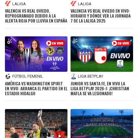
LALIGA
LALIGA
VALENCIA VS REAL OVIEDO,
VALENCIA VS REAL OVIEDO EN VIVO:
REPROGRAMADO DEBIDO A LA
HORARIO Y DÓNDE VER LA JORNADA
ALERTA ROJA POR LLUVIA EN ESPAÑA
7 DE LA LALIGA 2025
FÚTBOL FEMENIL
LIGA BETPLAY
AMÉRICA VS WASHINGTON SPIRIT
JUNIOR VS SANTA FE, EN VIVO LA
EN VIVO: ARRANCA EL PARTIDO EN EL
LIGA BETPLAY 2026-I: ¡CHRISTIAN
ESTADIO HIDALGO
MAFLA SE VA LESIONADO!