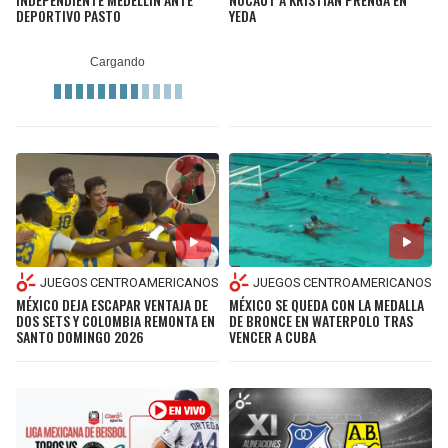
DEPORTIVO PASTO
YEDA
JUEGOS CENTROAMERICANOS
JUEGOS CENTROAMERICANOS
MÉXICO DEJA ESCAPAR VENTAJA DE
MÉXICO SE QUEDA CON LA MEDALLA
DOS SETS Y COLOMBIA REMONTA EN
DE BRONCE EN WATERPOLO TRAS
SANTO DOMINGO 2026
VENCER A CUBA