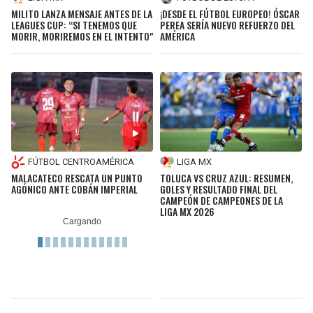
MILITO LANZA MENSAJE ANTES DE LA
¡DESDE EL FÚTBOL EUROPEO! ÓSCAR
LEAGUES CUP: “SI TENEMOS QUE
PEREA SERÍA NUEVO REFUERZO DEL
MORIR, MORIREMOS EN EL INTENTO"
AMÉRICA
FÚTBOL CENTROAMÉRICA
LIGA MX
MALACATECO RESCATA UN PUNTO
TOLUCA VS CRUZ AZUL: RESUMEN,
AGÓNICO ANTE COBÁN IMPERIAL
GOLES Y RESULTADO FINAL DEL
CAMPEÓN DE CAMPEONES DE LA
LIGA MX 2026