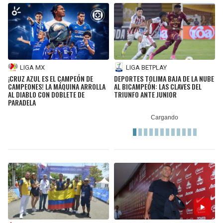
LIGA MX
LIGA BETPLAY
¡CRUZ AZUL ES EL CAMPEÓN DE
DEPORTES TOLIMA BAJA DE LA NUBE
CAMPEONES! LA MÁQUINA ARROLLA
AL BICAMPEÓN: LAS CLAVES DEL
AL DIABLO CON DOBLETE DE
TRIUNFO ANTE JUNIOR
PARADELA