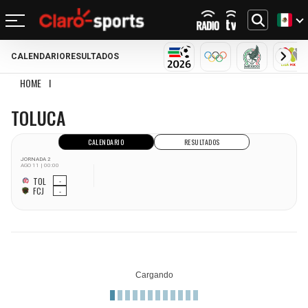
CALENDARIO
RESULTADOS
REGRESAR
REGRESAR
REGRESAR
REGRESAR
REGRESAR
REGRESAR
REGRESAR
REGRESAR
MUNDIAL 2026
OLÍMPICOS
SELECCIÓN
LIG
HOME
I
TOLUCA
FÚTBOL
FÚTBOL INTERNACIONAL
MOTOR
NFL
NBA
BÉISBOL
OTROS DEPORTES
ACTUALIDAD
TOLUCA
MUNDIAL 2026
CHAMPIONS LEAGUE
FÓRMULA 1
MEXICANO
CICLISMO
TENDENCIAS
BILLS
CELTICS
LIGA MX
LALIGA
NASCAR
MLB
TENIS
MÚSICA
DOLPHINS
NETS
SELECCIÓN MEXICANA
PREMIER LEAGUE
BOXEO
CINE Y TV
PATRIOTS
KNICKS
CONCACHAMPIONS
SERIE A
GOLF
VIDEOJUEGOS
JETS
76ERS
FÚTBOL DE ESTUFA
BUNDESLIGA
UFC
BRONCOS
RAPTORS
FÚTBOL FEMENIL
LIGUE 1
CHIEFS
BULLS