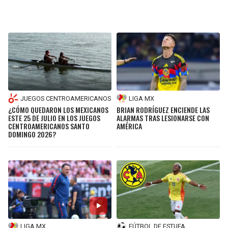
JUEGOS CENTROAMERICANOS
LIGA MX
¿CÓMO QUEDARON LOS MEXICANOS
BRIAN RODRÍGUEZ ENCIENDE LAS
ESTE 25 DE JULIO EN LOS JUEGOS
ALARMAS TRAS LESIONARSE CON
CENTROAMERICANOS SANTO
AMÉRICA
DOMINGO 2026?
LIGA MX
FÚTBOL DE ESTUFA