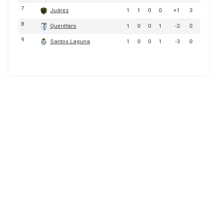
JAGUARS
WIZARDS
TITANS
WARRIORS
COWBOYS
CLIPPERS
GIANTS
LAKERS
EAGLES
SUNS
COMMANDERS
KINGS
CARDINALS
MAVERICKS
RAMS
ROCKETS
49ERS
GRIZZLIES