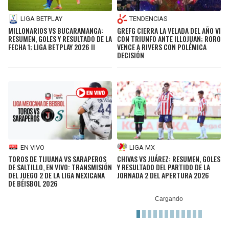
LIGA BETPLAY
TENDENCIAS
MILLONARIOS VS BUCARAMANGA:
GREFG CIERRA LA VELADA DEL AÑO VI
RESUMEN, GOLES Y RESULTADO DE LA
CON TRIUNFO ANTE ILLOJUAN; RORO
FECHA 1; LIGA BETPLAY 2026 II
VENCE A RIVERS CON POLÉMICA
DECISIÓN
EN VIVO
LIGA MX
TOROS DE TIJUANA VS SARAPEROS
CHIVAS VS JUÁREZ: RESUMEN, GOLES
DE SALTILLO, EN VIVO: TRANSMISIÓN
Y RESULTADO DEL PARTIDO DE LA
DEL JUEGO 2 DE LA LIGA MEXICANA
JORNADA 2 DEL APERTURA 2026
DE BÉISBOL 2026