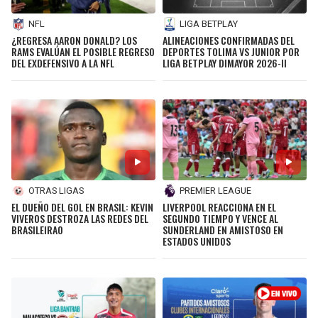
NFL
LIGA BETPLAY
¿REGRESA AARON DONALD? LOS
ALINEACIONES CONFIRMADAS DEL
RAMS EVALÚAN EL POSIBLE REGRESO
DEPORTES TOLIMA VS JUNIOR POR
DEL EXDEFENSIVO A LA NFL
LIGA BETPLAY DIMAYOR 2026-II
OTRAS LIGAS
PREMIER LEAGUE
EL DUEÑO DEL GOL EN BRASIL: KEVIN
LIVERPOOL REACCIONA EN EL
VIVEROS DESTROZA LAS REDES DEL
SEGUNDO TIEMPO Y VENCE AL
BRASILEIRAO
SUNDERLAND EN AMISTOSO EN
ESTADOS UNIDOS