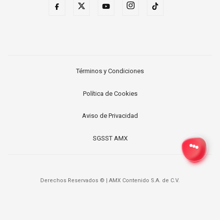
Términos y Condiciones
Política de Cookies
Aviso de Privacidad
SGSST AMX
Derechos Reservados ©
|
AMX Contenido S.A. de C.V.