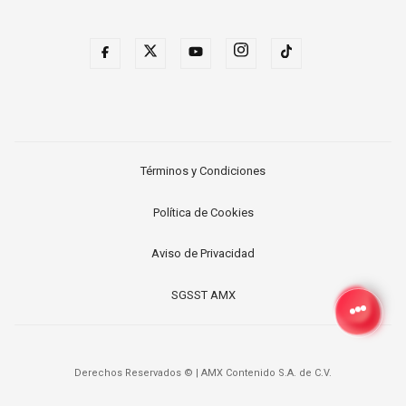
Términos y Condiciones
Política de Cookies
Aviso de Privacidad
SGSST AMX
Derechos Reservados ©
|
AMX Contenido S.A. de C.V.