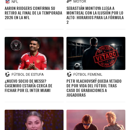
MOTOR
NFL
SEBASTIÁN MONTOYA LLEGA A
AARON RODGERS CONFIRMA SU
MONTREAL CON LA ILUSIÓN POR LO
RETIRO AL FINAL DE LA TEMPORADA
ALTO: HORARIOS PARA LA FÓRMULA
2026 EN LA NFL
2
FÚTBOL DE ESTUFA
FÚTBOL FEMENIL
¿NUEVO SOCIO DE MESSI?
PETR VLACHOVSKÝ QUEDA VETADO
CASEMIRO ESTARÍA CERCA DE
DE POR VIDA DEL FÚTBOL TRAS
FICHAR POR EL INTER MIAMI
CASO DE GRABACIONES A
JUGADORAS