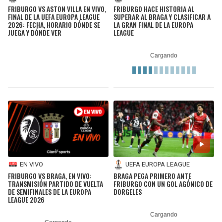
FRIBURGO VS ASTON VILLA EN VIVO,
FRIBURGO HACE HISTORIA AL
FINAL DE LA UEFA EUROPA LEAGUE
SUPERAR AL BRAGA Y CLASIFICAR A
2026: FECHA, HORARIO DÓNDE SE
LA GRAN FINAL DE LA EUROPA
JUEGA Y DÓNDE VER
LEAGUE
EN VIVO
UEFA EUROPA LEAGUE
FRIBURGO VS BRAGA, EN VIVO:
BRAGA PEGA PRIMERO ANTE
TRANSMISIÓN PARTIDO DE VUELTA
FRIBURGO CON UN GOL AGÓNICO DE
DE SEMIFINALES DE LA EUROPA
DORGELES
LEAGUE 2026