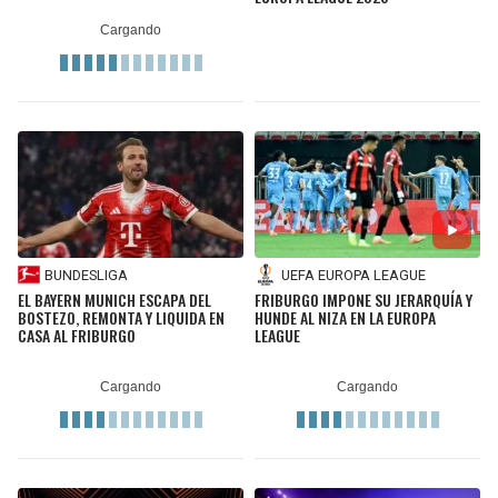
BUNDESLIGA
UEFA EUROPA LEAGUE
EL BAYERN MUNICH ESCAPA DEL
FRIBURGO IMPONE SU JERARQUÍA Y
BOSTEZO, REMONTA Y LIQUIDA EN
HUNDE AL NIZA EN LA EUROPA
CASA AL FRIBURGO
LEAGUE