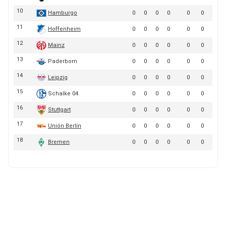
JAGUARS
WIZARDS
TITANS
WARRIORS
COWBOYS
CLIPPERS
GIANTS
LAKERS
EAGLES
SUNS
COMMANDERS
KINGS
CARDINALS
MAVERICKS
RAMS
ROCKETS
49ERS
GRIZZLIES