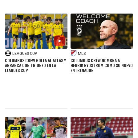
SEAHAWKS
PELICANS
BEARS
SPURS
LIONS
NUGGETS
LEAGUES CUP
MLS
COLUMBUS CREW GOLEA AL ATLAS Y
COLUMBUS CREW NOMBRA A
PACKERS
TIMBERWOLVES
ARRANCA CON TRIUNFO EN LA
HENRIK RYDSTRÖM COMO SU NUEVO
LEAGUES CUP
ENTRENADOR
VIKINGS
THUNDER
FALCONS
TRAIL BLAZERS
PANTHERS
JAZZ
SAINTS