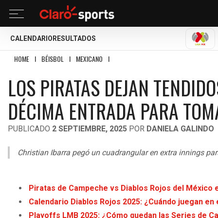
CALENDARIO
RESULTADOS
LIGA
HOME
I
BÉISBOL
I
MEXICANO
I
LOS PIRATAS DEJAN TENDIDOS A LOS DIAB
LOS PIRATAS DEJAN TENDIDO
DÉCIMA ENTRADA PARA TOMA
PUBLICADO
2 SEPTIEMBRE, 2025
POR
DANIELA GALINDO
Christian Ibarra pegó un cuadrangular en extra innings para 
Piratas de Campeche vs Diablos Rojos del México 
Calendario Diablos Rojos 2025: ¿Cuándo juegan en 
Playoffs LMB 2025: ¿Cómo quedan las Series de Ca