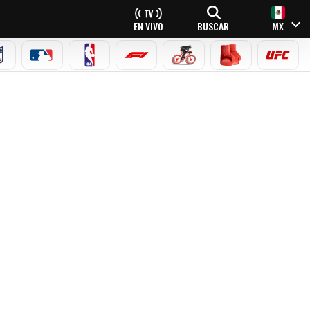
EN VIVO
BUSCAR
MX
NFL
MLB
NBA
FÓRMULA 1
CICLISMO
BOXEO
UFC