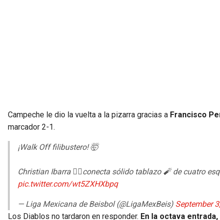
Campeche le dio la vuelta a la pizarra gracias a
Francisco Peñ
marcador 2-1.
¡Walk Off filibustero! 🤯
Christian Ibarra 🏴‍☠️conecta sólido tablazo 🧨 de cuatro esq
pic.twitter.com/wt5ZXHXbpq
— Liga Mexicana de Beisbol (@LigaMexBeis)
September 3
Los Diablos no tardaron en responder.
En la octava entrada,