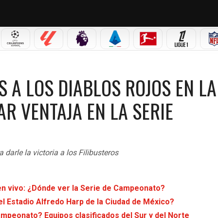
 MX
CHAMPIONS LEAGUE
LALIGA
PREMIER LEAGUE
SERIE A
BUNDESLIGA
LIGUE 1
LOS ROJOS EN LA DÉCIMA ENTRADA PARA TOMAR VENTAJA EN LA SERIE
S A LOS DIABLOS ROJOS EN LA
R VENTAJA EN LA SERIE
darle la victoria a los Filibusteros
en vivo: ¿Dónde ver la Serie de Campeonato?
el Estadio Alfredo Harp de la Ciudad de México?
mpeonato? Equipos clasificados del Sur y del Norte