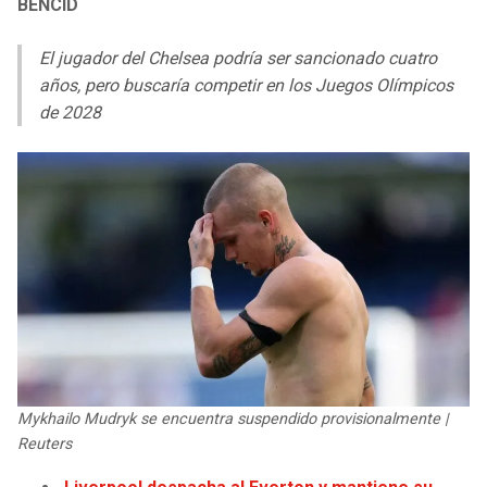
BENCID
LIGA DE EXPANSIÓN MX
UEFA EUROPA LEAGUE
RAIDERS
CAVALIERS
El jugador del Chelsea podría ser sancionado cuatro
LEAGUES CUP
UEFA CONFERENCE LEAGUE
años, pero buscaría competir en los Juegos Olímpicos
MLS
de 2028
CHARGERS
PISTONS
COPA LIBERTADORES
RAVENS
PACERS
COPA SUDAMERICANA
BENGALS
BUCKS
LIGA BETPLAY
BROWNS
HAWKS
OTRAS LIGAS
STEELERS
HORNETS
TEXANS
HEAT
Mykhailo Mudryk se encuentra suspendido provisionalmente |
Reuters
COLTS
MAGIC