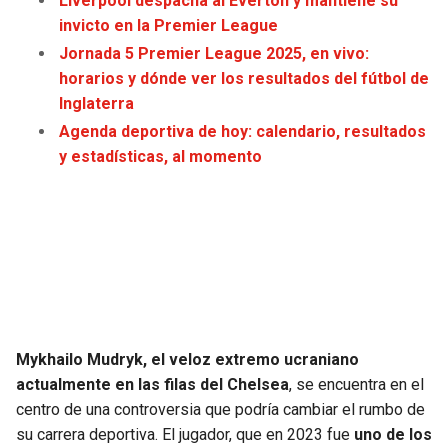
Liverpool despacha al Everton y mantiene su
JAGUARS
WIZARDS
invicto en la Premier League
Jornada 5 Premier League 2025, en vivo:
TITANS
WARRIORS
horarios y dónde ver los resultados del fútbol de
Inglaterra
COWBOYS
CLIPPERS
Agenda deportiva de hoy: calendario, resultados
y estadísticas, al momento
GIANTS
LAKERS
EAGLES
SUNS
COMMANDERS
KINGS
CARDINALS
MAVERICKS
Mykhailo Mudryk, el veloz extremo ucraniano
RAMS
ROCKETS
actualmente en las filas del Chelsea
, se encuentra en el
centro de una controversia que podría cambiar el rumbo de
su carrera deportiva. El jugador, que en 2023 fue
uno de los
49ERS
GRIZZLIES