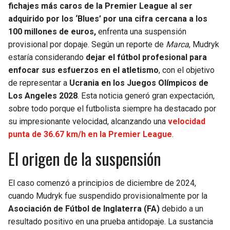
fichajes más caros de la Premier League al ser
adquirido por los ‘Blues’ por una cifra cercana a los
SEAHAWKS
PELICANS
100 millones de euros,
enfrenta una suspensión
provisional por dopaje. Según un reporte de
Marca
, Mudryk
BEARS
SPURS
estaría considerando
dejar el fútbol profesional para
enfocar sus esfuerzos en el atletismo
, con el objetivo
LIONS
NUGGETS
de representar a
Ucrania en los Juegos Olímpicos de
Los Angeles 2028
. Esta noticia generó gran expectación,
PACKERS
TIMBERWOLVES
sobre todo porque el futbolista siempre ha destacado por
su impresionante velocidad, alcanzando una
velocidad
VIKINGS
THUNDER
punta de 36.67 km/h en la Premier League
.
El origen de la suspensión
FALCONS
TRAIL BLAZERS
PANTHERS
JAZZ
El caso comenzó a principios de diciembre de 2024,
cuando Mudryk fue suspendido provisionalmente por la
SAINTS
Asociación de Fútbol de Inglaterra (FA)
debido a un
resultado positivo en una prueba antidopaje. La sustancia