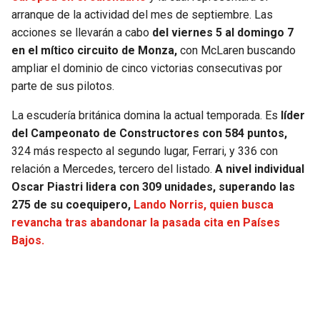
JAGUARS
WIZARDS
arranque de la actividad del mes de septiembre. Las
acciones se llevarán a cabo
del viernes 5 al domingo 7
en el mítico circuito de Monza,
con McLaren buscando
TITANS
WARRIORS
ampliar el dominio de cinco victorias consecutivas por
parte de sus pilotos.
COWBOYS
CLIPPERS
La escudería británica domina la actual temporada. Es
líder
GIANTS
LAKERS
del Campeonato de Constructores con 584 puntos,
324 más respecto al segundo lugar, Ferrari, y 336 con
EAGLES
SUNS
relación a Mercedes, tercero del listado.
A nivel individual
Oscar Piastri lidera con 309 unidades, superando las
COMMANDERS
KINGS
275 de su coequipero,
Lando Norris, quien busca
revancha tras abandonar la pasada cita en Países
CARDINALS
MAVERICKS
Bajos.
RAMS
ROCKETS
49ERS
GRIZZLIES