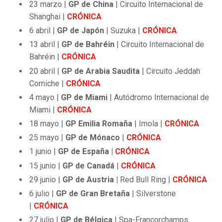
23 marzo |
GP de China
| Circuito Internacional de
Shanghai |
CRÓNICA
6 abril |
GP de Japón
| Suzuka |
CRÓNICA
13 abril |
GP de Bahréin
| Circuito Internacional de
Bahréin |
CRÓNICA
20 abril |
GP de Arabia Saudita
| Circuito Jeddah
Corniche |
CRÓNICA
4 mayo |
GP de Miami
| Autódromo Internacional de
Miami |
CRÓNICA
18 mayo |
GP Emilia Romaña
| Imola |
CRÓNICA
25 mayo |
GP de Mónaco
|
CRÓNICA
1 junio |
GP de España |
CRÓNICA
15 junio |
GP de Canadá
|
CRÓNICA
29 junio |
GP de Austria |
Red Bull Ring |
CRÓNICA
6 julio |
GP de Gran Bretaña
| Silverstone
|
CRÓNICA
27 julio |
GP de Bélgica
| Spa-Francorchamps