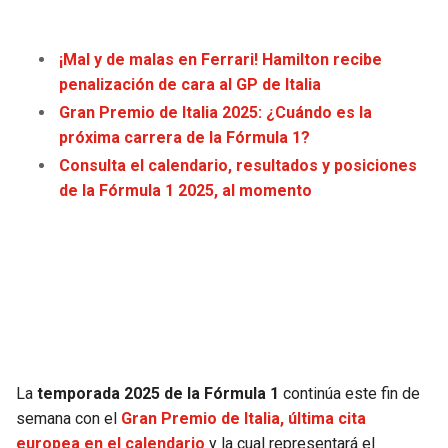
LIGA DE EXPANSIÓN MX
UEFA EUROPA LEAGUE
RAIDERS
CAVALIERS
LEAGUES CUP
UEFA CONFERENCE LEAGUE
¡Mal y de malas en Ferrari! Hamilton recibe
penalización de cara al GP de Italia
MLS
CHARGERS
PISTONS
Gran Premio de Italia 2025: ¿Cuándo es la
próxima carrera de la Fórmula 1?
COPA LIBERTADORES
RAVENS
PACERS
Consulta el calendario, resultados y posiciones
de la Fórmula 1 2025, al momento
COPA SUDAMERICANA
BENGALS
BUCKS
LIGA BETPLAY
BROWNS
HAWKS
OTRAS LIGAS
STEELERS
HORNETS
TEXANS
HEAT
La
temporada 2025 de la Fórmula 1
continúa este fin de
COLTS
MAGIC
semana con el
Gran Premio de Italia, última cita
europea en el calendario
y la cual representará el