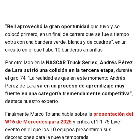
SEAHAWKS
PELICANS
“Bell aprovechó la gran oportunidad
que tuvo y se
BEARS
SPURS
colocó primero, en un final de carrera que se fue a tiempo
extra con una bandera verde, blanca y de cuadros”, en un
LIONS
NUGGETS
circuito en el que hubo 10 banderas amarillas.
PACKERS
TIMBERWOLVES
Por otro lado en la
NASCAR Truck Series, Andrés Pérez
de Lara sufrió una colisión en la tercera etapa,
durante
VIKINGS
THUNDER
el giro 74: “La realidad es que en este momento Andrés
Pérez de Lara
va en un proceso de aprendizaje muy
FALCONS
TRAIL BLAZERS
fuerte en una categoría tremendamente competitiva”
,
destaca nuestro experto.
PANTHERS
JAZZ
Finalmente Marco Tolama habla sobre la
presentación del
W16 de Mercedes para 2025
y critica el ‘F1 75 Live’,
SAINTS
evento en el que los 10 equipos presentaron sus
decoraciones para la nueva temporada: