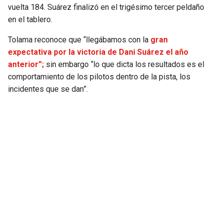
vuelta 184. Suárez finalizó en el trigésimo tercer peldaño
JAGUARS
WIZARDS
en el tablero.
TITANS
WARRIORS
Tolama reconoce que “llegábamos con la
gran
expectativa por la victoria de Dani Suárez el año
COWBOYS
CLIPPERS
anterior”;
sin embargo “lo que dicta los resultados es el
comportamiento de los pilotos dentro de la pista, los
GIANTS
LAKERS
incidentes que se dan”.
EAGLES
SUNS
COMMANDERS
KINGS
CARDINALS
MAVERICKS
RAMS
ROCKETS
49ERS
GRIZZLIES