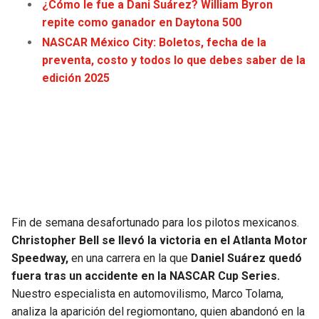
¿Cómo le fue a Dani Suárez? William Byron
LIGA DE EXPANSIÓN MX
UEFA EUROPA LEAGUE
repite como ganador en Daytona 500
RAIDERS
CAVALIERS
LEAGUES CUP
UEFA CONFERENCE LEAGUE
NASCAR México City: Boletos, fecha de la
preventa, costo y todos lo que debes saber de la
MLS
CHARGERS
PISTONS
edición 2025
COPA LIBERTADORES
RAVENS
PACERS
COPA SUDAMERICANA
BENGALS
BUCKS
LIGA BETPLAY
BROWNS
HAWKS
OTRAS LIGAS
STEELERS
HORNETS
Fin de semana desafortunado para los pilotos mexicanos.
Christopher Bell se llevó la victoria en el Atlanta Motor
Speedway,
en una carrera en la que
Daniel Suárez quedó
TEXANS
HEAT
fuera tras un accidente en la NASCAR Cup Series.
Nuestro especialista en automovilismo, Marco Tolama,
COLTS
MAGIC
analiza la aparición del regiomontano, quien abandonó en la