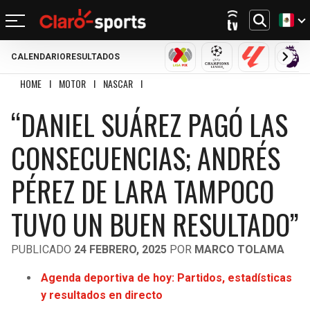
CALENDARIO
RESULTADOS
REGRESAR
REGRESAR
REGRESAR
REGRESAR
REGRESAR
REGRESAR
REGRESAR
REGRESAR
LIGA MX
CHAMPIONS LEAGU
LALIGA
PRE
HOME
I
MOTOR
I
NASCAR
I
“DANIEL SUÁREZ PAGÓ LAS CONSECUENCIAS;
FÚTBOL
FÚTBOL INTERNACIONAL
MOTOR
NFL
NBA
BÉISBOL
OTROS DEPORTES
ACTUALIDAD
“DANIEL SUÁREZ PAGÓ LAS
MUNDIAL 2026
CHAMPIONS LEAGUE
FÓRMULA 1
MEXICANO
CICLISMO
TENDENCIAS
BILLS
CELTICS
CONSECUENCIAS; ANDRÉS
LIGA MX
LALIGA
NASCAR
MLB
TENIS
MÚSICA
DOLPHINS
NETS
PÉREZ DE LARA TAMPOCO
SELECCIÓN MEXICANA
PREMIER LEAGUE
BOXEO
PATRIOTS
KNICKS
TUVO UN BUEN RESULTADO”
CONCACHAMPIONS
SERIE A
GOLF
JETS
76ERS
PUBLICADO
24 FEBRERO, 2025
POR
MARCO TOLAMA
FÚTBOL DE ESTUFA
BUNDESLIGA
UFC
BRONCOS
RAPTORS
Agenda deportiva de hoy: Partidos, estadísticas
FÚTBOL FEMENIL
LIGUE 1
y resultados en directo
CHIEFS
BULLS