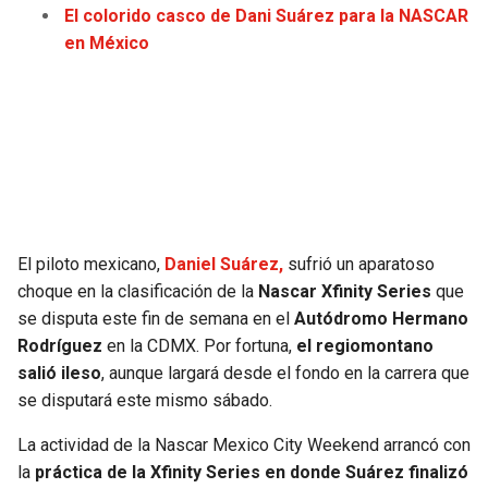
El colorido casco de Dani Suárez para la NASCAR
JAGUARS
WIZARDS
en México
TITANS
WARRIORS
COWBOYS
CLIPPERS
GIANTS
LAKERS
EAGLES
SUNS
El piloto mexicano,
Daniel Suárez,
sufrió un aparatoso
choque en la clasificación de la
Nascar Xfinity Series
que
COMMANDERS
KINGS
se disputa este fin de semana en el
Autódromo Hermano
Rodríguez
en la CDMX. Por fortuna,
el regiomontano
CARDINALS
MAVERICKS
salió ileso
, aunque largará desde el fondo en la carrera que
se disputará este mismo sábado.
RAMS
ROCKETS
La actividad de la Nascar Mexico City Weekend arrancó con
la
práctica de la Xfinity Series en donde Suárez finalizó
49ERS
GRIZZLIES