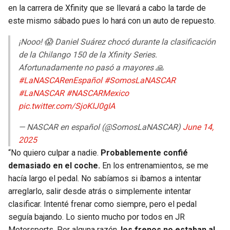
BUCCANEERS
en la carrera de Xfinity que se llevará a cabo la tarde de
este mismo sábado pues lo hará con un auto de repuesto.
¡Nooo! 😱 Daniel Suárez chocó durante la clasificación
de la Chilango 150 de la Xfinity Series.
Afortunadamente no pasó a mayores 🙏
#LaNASCARenEspañol
#SomosLaNASCAR
#LaNASCAR
#NASCARMexico
pic.twitter.com/SjoKIJ0gIA
— NASCAR en español (@SomosLaNASCAR)
June 14,
2025
“No quiero culpar a nadie.
Probablemente confié
demasiado en el coche.
En los entrenamientos, se me
hacía largo el pedal. No sabíamos si íbamos a intentar
arreglarlo, salir desde atrás o simplemente intentar
clasificar. Intenté frenar como siempre, pero el pedal
seguía bajando. Lo siento mucho por todos en JR
Motorsports. Por alguna razón,
los frenos no estaban al