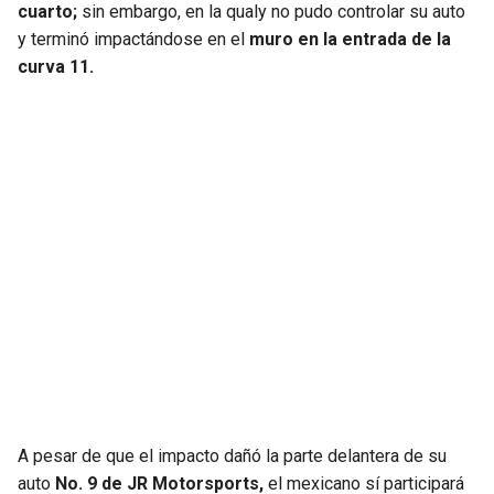
cuarto;
sin embargo, en la qualy no pudo controlar su auto
y terminó impactándose en el
muro en la entrada de la
SEAHAWKS
PELICANS
curva 11.
BEARS
SPURS
LIONS
NUGGETS
PACKERS
TIMBERWOLVES
VIKINGS
THUNDER
FALCONS
TRAIL BLAZERS
PANTHERS
JAZZ
SAINTS
A pesar de que el impacto dañó la parte delantera de su
auto
No. 9 de JR Motorsports,
el mexicano sí participará