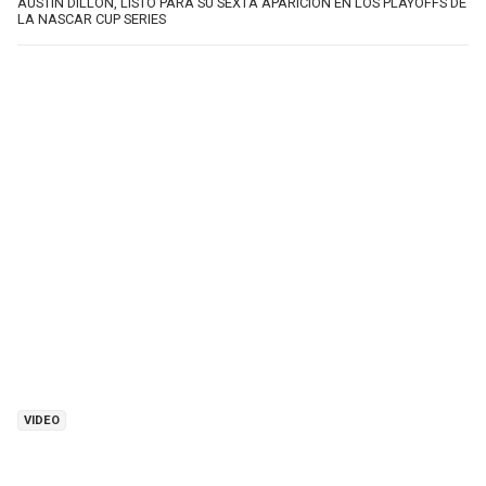
AUSTIN DILLON, LISTO PARA SU SEXTA APARICIÓN EN LOS PLAYOFFS DE
LA NASCAR CUP SERIES
VIDEO