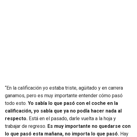
SEAHAWKS
PELICANS
BEARS
SPURS
LIONS
NUGGETS
PACKERS
TIMBERWOLVES
VIKINGS
THUNDER
“En la calificación yo estaba triste, agüitado y en carrera
FALCONS
TRAIL BLAZERS
ganamos, pero es muy importante entender cómo pasó
todo esto.
Yo sabía lo que pasó con el coche en la
PANTHERS
JAZZ
calificación, yo sabía que ya no podía hacer nada al
respecto.
Está en el pasado, darle vuelta a la hoja y
SAINTS
trabajar de regreso.
Es muy importante no quedarse con
lo que pasó esta mañana, no importa lo que pasó.
Hay