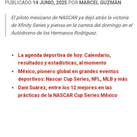
PUBLICADO
14 JUNIO, 2025
POR
MARCEL GUZMÁN
LIGA DE EXPANSIÓN MX
UEFA EUROPA LEAGUE
RAIDERS
CAVALIERS
LEAGUES CUP
UEFA CONFERENCE LEAGUE
El piloto mexicano de NASCAR ya dejó atrás la victoria
de Xfinity Series y piensa en la carrera del domingo en el
MLS
CHARGERS
PISTONS
Autódromo de los Hermanos Rodríguez.
COPA LIBERTADORES
RAVENS
PACERS
La agenda deportiva de hoy: Calendario,
COPA SUDAMERICANA
resultados y estadísticas, al momento
BENGALS
BUCKS
México, pionero global en grandes eventos
LIGA BETPLAY
deportivos: Nascar Cup Series, NFL, MLB y más
BROWNS
HAWKS
OTRAS LIGAS
Dani Suárez, entre los 12 mejores en las
STEELERS
HORNETS
prácticas de la NASCAR Cup Series México
TEXANS
HEAT
COLTS
MAGIC