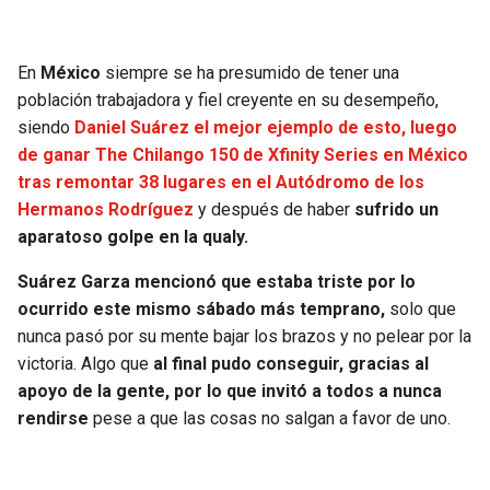
JAGUARS
WIZARDS
En
México
siempre se ha presumido de tener una
TITANS
WARRIORS
población trabajadora y fiel creyente en su desempeño,
siendo
Daniel Suárez el mejor ejemplo de esto, luego
COWBOYS
CLIPPERS
de ganar The Chilango 150 de Xfinity Series en México
tras remontar 38 lugares en el Autódromo de los
GIANTS
LAKERS
Hermanos Rodríguez
y después de haber
sufrido un
aparatoso golpe en la qualy.
EAGLES
SUNS
Suárez Garza mencionó que estaba triste por lo
COMMANDERS
KINGS
ocurrido este mismo sábado más temprano,
solo que
nunca pasó por su mente bajar los brazos y no pelear por la
CARDINALS
MAVERICKS
victoria. Algo que
al final pudo conseguir, gracias al
apoyo de la gente, por lo que invitó a todos a nunca
rendirse
pese a que las cosas no salgan a favor de uno.
RAMS
ROCKETS
49ERS
GRIZZLIES