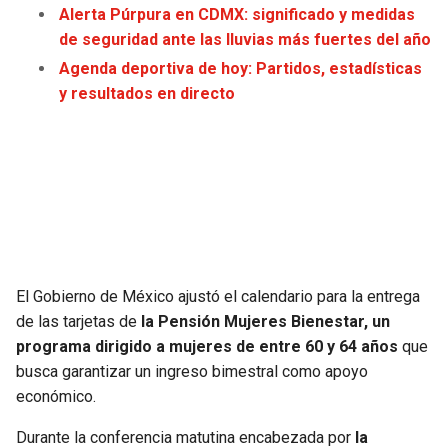
Alerta Púrpura en CDMX: significado y medidas
JAGUARS
WIZARDS
de seguridad ante las lluvias más fuertes del año
Agenda deportiva de hoy: Partidos, estadísticas
TITANS
WARRIORS
y resultados en directo
COWBOYS
CLIPPERS
GIANTS
LAKERS
EAGLES
SUNS
COMMANDERS
KINGS
El Gobierno de México ajustó el calendario para la entrega
de las tarjetas de
la Pensión Mujeres Bienestar, un
CARDINALS
MAVERICKS
programa dirigido a mujeres de entre 60 y 64 años
que
busca garantizar un ingreso bimestral como apoyo
RAMS
ROCKETS
económico.
49ERS
GRIZZLIES
Durante la conferencia matutina encabezada por
la