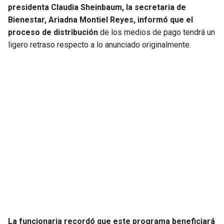
presidenta Claudia Sheinbaum, la secretaria de
Bienestar, Ariadna Montiel Reyes, informó que el
SEAHAWKS
PELICANS
proceso de distribución
de los medios de pago tendrá un
ligero retraso respecto a lo anunciado originalmente.
BEARS
SPURS
LIONS
NUGGETS
PACKERS
TIMBERWOLVES
VIKINGS
THUNDER
FALCONS
TRAIL BLAZERS
PANTHERS
JAZZ
SAINTS
La funcionaria recordó que este programa beneficiará