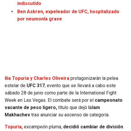
indiscutido
JAGUARS
WIZARDS
Ben Askren, expeleador de UFC, hospitalizado
por neumonía grave
TITANS
WARRIORS
COWBOYS
CLIPPERS
GIANTS
LAKERS
EAGLES
SUNS
Ilia Topuria y Charles Oliveira
protagonizarán la pelea
COMMANDERS
KINGS
estelar de
UFC 317
, evento que se llevará a cabo este
sábado 28 de junio como parte de la International Fight
CARDINALS
MAVERICKS
Week en Las Vegas. El combate será por el
campeonato
vacante de peso ligero,
título que dejó
Islam
RAMS
ROCKETS
Makhachev
tras anunciar su ascenso de categoría.
Topuria,
excampeón pluma,
decidió cambiar de división
49ERS
GRIZZLIES