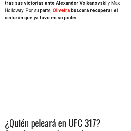
tras sus victorias ante Alexander Volkanovski
y Max
Holloway. Por su parte,
Oliveira
buscará recuperar el
SEAHAWKS
PELICANS
cinturón que ya tuvo en su poder.
BEARS
SPURS
LIONS
NUGGETS
PACKERS
TIMBERWOLVES
VIKINGS
THUNDER
FALCONS
TRAIL BLAZERS
PANTHERS
JAZZ
SAINTS
¿Quién peleará en UFC 317?