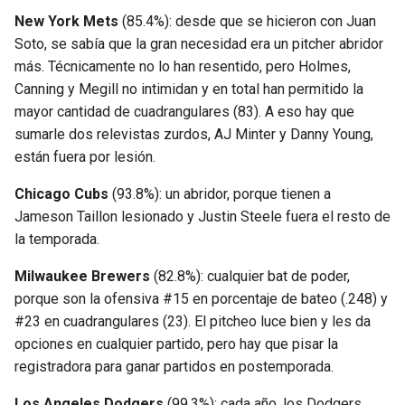
New York Mets
(85.4%): desde que se hicieron con Juan
Soto, se sabía que la gran necesidad era un pitcher abridor
más. Técnicamente no lo han resentido, pero Holmes,
Canning y Megill no intimidan y en total han permitido la
mayor cantidad de cuadrangulares (83). A eso hay que
sumarle dos relevistas zurdos, AJ Minter y Danny Young,
están fuera por lesión.
Chicago Cubs
(93.8%): un abridor, porque tienen a
Jameson Taillon lesionado y Justin Steele fuera el resto de
la temporada.
Milwaukee Brewers
(82.8%): cualquier bat de poder,
porque son la ofensiva #15 en porcentaje de bateo (.248) y
#23 en cuadrangulares (23). El pitcheo luce bien y les da
opciones en cualquier partido, pero hay que pisar la
registradora para ganar partidos en postemporada.
Los Angeles Dodgers
(99.3%): cada año, los Dodgers