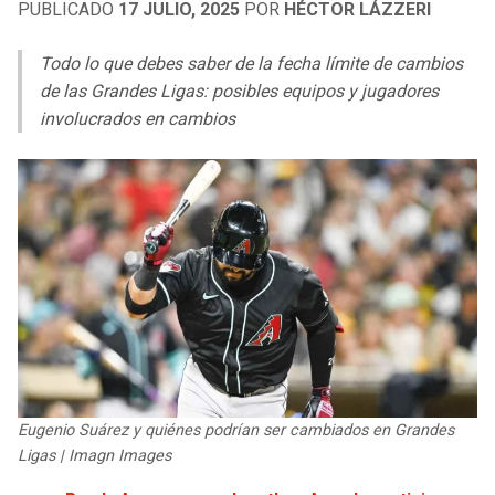
PUBLICADO
17 JULIO, 2025
POR
HÉCTOR LÁZZERI
LIGA DE EXPANSIÓN MX
UEFA EUROPA LEAGUE
RAIDERS
CAVALIERS
LEAGUES CUP
UEFA CONFERENCE LEAGUE
Todo lo que debes saber de la fecha límite de cambios
de las Grandes Ligas: posibles equipos y jugadores
MLS
CHARGERS
PISTONS
involucrados en cambios
COPA LIBERTADORES
RAVENS
PACERS
COPA SUDAMERICANA
BENGALS
BUCKS
LIGA BETPLAY
BROWNS
HAWKS
OTRAS LIGAS
STEELERS
HORNETS
TEXANS
HEAT
Eugenio Suárez y quiénes podrían ser cambiados en Grandes
Ligas | Imagn Images
COLTS
MAGIC