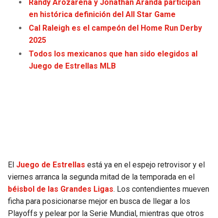
Randy Arozarena y Jonathan Aranda participan
JAGUARS
WIZARDS
en histórica definición del All Star Game
Cal Raleigh es el campeón del Home Run Derby
TITANS
WARRIORS
2025
Todos los mexicanos que han sido elegidos al
COWBOYS
CLIPPERS
Juego de Estrellas MLB
GIANTS
LAKERS
EAGLES
SUNS
COMMANDERS
KINGS
CARDINALS
MAVERICKS
El
Juego de Estrellas
está ya en el espejo retrovisor y el
viernes arranca la segunda mitad de la temporada en el
RAMS
ROCKETS
béisbol de las Grandes Ligas
. Los contendientes mueven
ficha para posicionarse mejor en busca de llegar a los
49ERS
GRIZZLIES
Playoffs y pelear por la Serie Mundial, mientras que otros