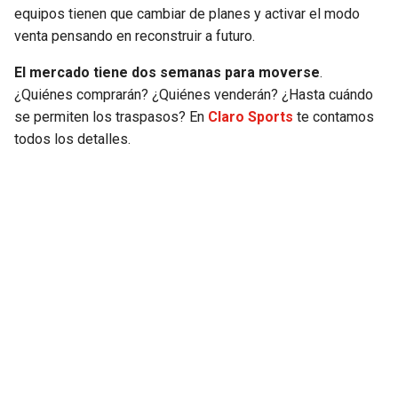
equipos tienen que cambiar de planes y activar el modo
SEAHAWKS
PELICANS
venta pensando en reconstruir a futuro.
El mercado tiene dos semanas para moverse
.
BEARS
SPURS
¿Quiénes comprarán? ¿Quiénes venderán? ¿Hasta cuándo
se permiten los traspasos? En
Claro Sports
te contamos
LIONS
NUGGETS
todos los detalles.
PACKERS
TIMBERWOLVES
VIKINGS
THUNDER
FALCONS
TRAIL BLAZERS
PANTHERS
JAZZ
SAINTS