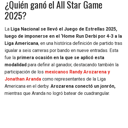
¿Quién ganó el All Star Game
SEAHAWKS
PELICANS
2025?
BEARS
SPURS
La
Liga Nacional se llevó el Juego de Estrellas 2025,
luego de imponerse en el ‘Home Run Derbi por 4-3 a la
LIONS
NUGGETS
Liga Americana
, en una histórica definición de partido tras
igualar a seis carreras por bando en nueve entradas. Esta
PACKERS
TIMBERWOLVES
fue la
primera ocasión en la que se aplicó esta
modalidad
para definir al ganador, destacando también la
VIKINGS
THUNDER
participación de los
mexicanos Randy Arozarena y
Jonathan Aranda
como representantes de la Liga
FALCONS
TRAIL BLAZERS
Americana en el derby.
Arozarena conectó un jonrón,
mientras que Aranda no logró batear de cuadrangular.
PANTHERS
JAZZ
SAINTS