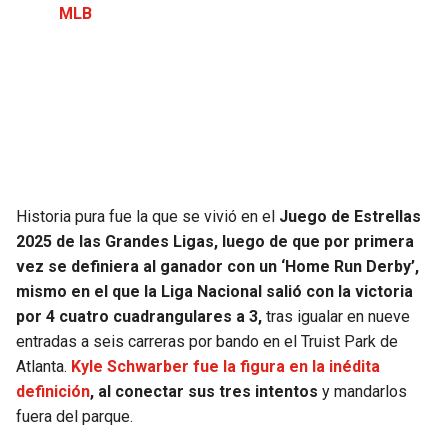
MLB
JAGUARS
WIZARDS
TITANS
WARRIORS
COWBOYS
CLIPPERS
GIANTS
LAKERS
Historia pura fue la que se vivió en el
Juego de Estrellas
EAGLES
SUNS
2025 de las Grandes Ligas, luego de que por primera
vez se definiera al ganador con un ‘Home Run Derby’,
COMMANDERS
KINGS
mismo en el que la Liga Nacional salió con la victoria
por 4 cuatro cuadrangulares a 3,
tras igualar en nueve
CARDINALS
MAVERICKS
entradas a seis carreras por bando en el Truist Park de
Atlanta.
Kyle Schwarber fue la figura en la inédita
RAMS
ROCKETS
definición
, al conectar sus tres intentos
y mandarlos
fuera del parque.
49ERS
GRIZZLIES