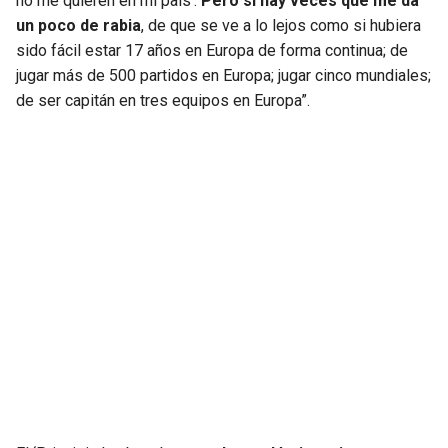
no me quieren en mi país’.
Pero sí hay veces que me da
BUCCANEERS
un poco de rabia
, de que se ve a lo lejos como si hubiera
sido fácil estar 17 años en Europa de forma continua; de
jugar más de 500 partidos en Europa; jugar cinco mundiales;
de ser capitán en tres equipos en Europa”.