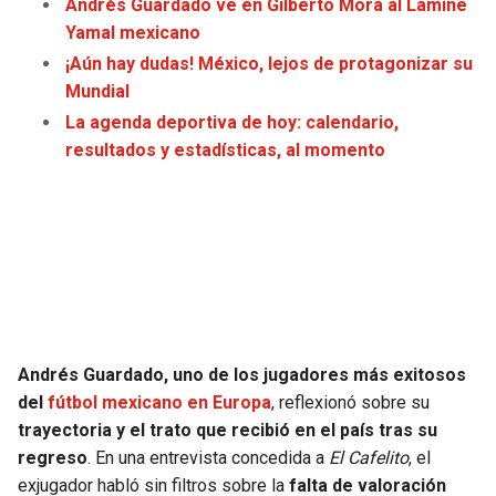
Andrés Guardado ve en Gilberto Mora al Lamine
JAGUARS
WIZARDS
Yamal mexicano
¡Aún hay dudas! México, lejos de protagonizar su
TITANS
WARRIORS
Mundial
La agenda deportiva de hoy: calendario,
COWBOYS
CLIPPERS
resultados y estadísticas, al momento
GIANTS
LAKERS
EAGLES
SUNS
COMMANDERS
KINGS
CARDINALS
MAVERICKS
Andrés Guardado, uno de los jugadores más exitosos
del
fútbol mexicano en Europa
, reflexionó sobre su
RAMS
ROCKETS
trayectoria y el trato que recibió en el país tras su
regreso
. En una entrevista concedida a
El Cafelito
, el
49ERS
GRIZZLIES
exjugador habló sin filtros sobre la
falta de valoración