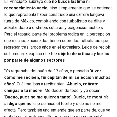
El ‘Principito’ subrayó que
no busca lástima ni
reconocimiento vacío
, sino simplemente que se entienda
lo que representa haber construido una carrera longeva
fuera de México, compitiendo con futbolistas de élite y
adaptándose a distintas culturas y exigencias tácticas.
Para el tapatío, parte del problema radica en la percepción
que muchos aficionados tienen sobre los futbolistas que
regresan tras largos años en el extranjero. Lejos de recibir
un homenaje, explicó que fue
objeto de críticas y burlas
por parte de algunos sectore
s.
“Yo regresaba después de 17 años, y pensaba
‘A ver
cómo me reciben, fui capitán de mi selección muchos
años’
. Cuál me iban a recibir bien:
‘Abuelo, retírate,
chingas a tu madre
’. Me decían de todo, y yo decía:
‘Bueno, pues no me quieren tanto’. Duele, te mentiría
si digo que no
; uno se hace el fuerte y dice no no me
afecta. Pero también uno entiende que es parte de, que va
metido en la profesión. No es algo que me sorprenda”.