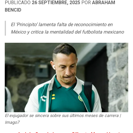
PUBLICADO
26 SEPTIEMBRE, 2025
POR
ABRAHAM
LIGA DE EXPANSIÓN MX
UEFA EUROPA LEAGUE
BENCID
RAIDERS
CAVALIERS
LEAGUES CUP
UEFA CONFERENCE LEAGUE
El ‘Principito’ lamenta falta de reconocimiento en
MLS
CHARGERS
PISTONS
México y critica la mentalidad del futbolista mexicano
COPA LIBERTADORES
RAVENS
PACERS
COPA SUDAMERICANA
BENGALS
BUCKS
LIGA BETPLAY
BROWNS
HAWKS
OTRAS LIGAS
STEELERS
HORNETS
TEXANS
HEAT
El exjugador se sincera sobre sus últimos meses de carrera |
Imago7
COLTS
MAGIC