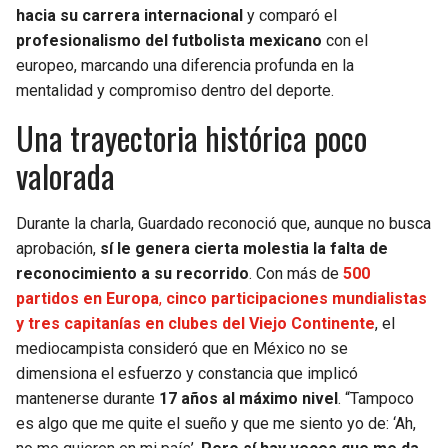
hacia su carrera internacional
y comparó el
SEAHAWKS
PELICANS
profesionalismo del futbolista mexicano
con el
europeo, marcando una diferencia profunda en la
mentalidad y compromiso dentro del deporte.
BEARS
SPURS
Una trayectoria histórica poco
LIONS
NUGGETS
valorada
PACKERS
TIMBERWOLVES
Durante la charla, Guardado reconoció que, aunque no busca
VIKINGS
THUNDER
aprobación,
sí le genera cierta molestia la falta de
reconocimiento a su recorrido
. Con más de
500
partidos en Europa
,
cinco participaciones mundialistas
FALCONS
TRAIL BLAZERS
y tres capitanías en clubes del Viejo Continente
, el
mediocampista consideró que en México no se
PANTHERS
JAZZ
dimensiona el esfuerzo y constancia que implicó
mantenerse durante
17 años al máximo nivel
. “Tampoco
SAINTS
es algo que me quite el sueño y que me siento yo de: ‘Ah,