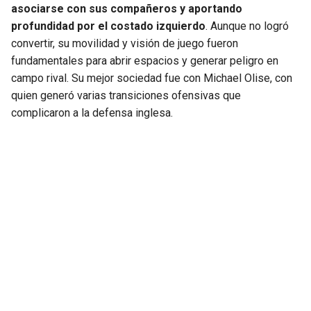
asociarse con sus compañeros y aportando
profundidad por el costado izquierdo
. Aunque no logró
SEAHAWKS
PELICANS
convertir, su movilidad y visión de juego fueron
fundamentales para abrir espacios y generar peligro en
BEARS
SPURS
campo rival. Su mejor sociedad fue con Michael Olise, con
quien generó varias transiciones ofensivas que
LIONS
NUGGETS
complicaron a la defensa inglesa.
PACKERS
TIMBERWOLVES
VIKINGS
THUNDER
FALCONS
TRAIL BLAZERS
PANTHERS
JAZZ
SAINTS