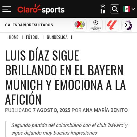
CALENDARIO
RESULTADOS
REGRESAR
REGRESAR
REGRESAR
REGRESAR
REGRESAR
REGRESAR
REGRESAR
REGRESAR
LIGA MX
CHAMPIONS LEAGU
LALIGA
PRE
HOME
I
FÚTBOL
I
BUNDESLIGA
I
LUIS DÍAZ SIGUE BRILLANDO EN EL BAY
FÚTBOL
FÚTBOL INTERNACIONAL
MOTOR
NFL
NBA
BÉISBOL
OTROS DEPORTES
ACTUALIDAD
LUIS DÍAZ SIGUE
MUNDIAL 2026
CHAMPIONS LEAGUE
FÓRMULA 1
MEXICANO
CICLISMO
TENDENCIAS
BILLS
CELTICS
BRILLANDO EN EL BAYERN
LIGA MX
LALIGA
NASCAR
MLB
TENIS
MÚSICA
DOLPHINS
NETS
MUNICH Y EMOCIONA A LA
SELECCIÓN MEXICANA
PREMIER LEAGUE
BOXEO
CINE Y TV
PATRIOTS
KNICKS
AFICIÓN
CONCACHAMPIONS
SERIE A
GOLF
VIDEOJUEGOS
JETS
76ERS
PUBLICADO
7 AGOSTO, 2025
POR
ANA MARÍA BENITO
FÚTBOL DE ESTUFA
BUNDESLIGA
UFC
BRONCOS
RAPTORS
Segundo partido del colombiano con el club ‘bávaro’ y
FÚTBOL FEMENIL
LIGUE 1
sigue dejando muy buenas impresiones
CHIEFS
BULLS