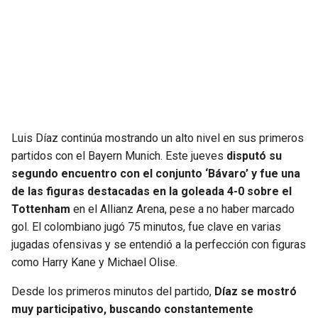
JAGUARS
WIZARDS
TITANS
WARRIORS
COWBOYS
CLIPPERS
GIANTS
LAKERS
Luis Díaz continúa mostrando un alto nivel en sus primeros
partidos con el Bayern Munich. Este jueves
disputó su
EAGLES
SUNS
segundo encuentro con el conjunto ‘Bávaro’ y fue una
de las figuras destacadas en la goleada 4-0 sobre el
COMMANDERS
KINGS
Tottenham
en el Allianz Arena, pese a no haber marcado
gol. El colombiano jugó 75 minutos, fue clave en varias
CARDINALS
MAVERICKS
jugadas ofensivas y se entendió a la perfección con figuras
como Harry Kane y Michael Olise.
RAMS
ROCKETS
Desde los primeros minutos del partido,
Díaz se mostró
49ERS
GRIZZLIES
muy participativo, buscando constantemente