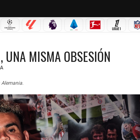
 MX
CHAMPIONS LEAGUE
LALIGA
PREMIER LEAGUE
SERIE A
BUNDESLIGA
LIGUE 1
MA OBSESIÓN
H, UNA MISMA OBSESIÓN
NA
n Alemania.