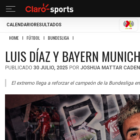
CALENDARIO
RESULTADOS
LIGA
HOME
I
FÚTBOL
I
BUNDESLIGA
I
LUIS DÍAZ Y BAYERN MUNICH, UNA MIS
LUIS DÍAZ Y BAYERN MUNIC
PUBLICADO
30 JULIO, 2025
POR
JOSHUA MATTAR CADE
El extremo llega a reforzar el campeón de la Bundesliga e