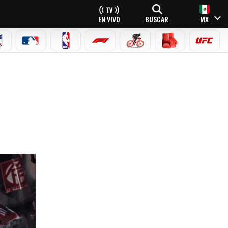
EN VIVO
BUSCAR
MX
NFL
MLB
NBA
FÓRMULA 1
CICLISMO
BOXEO
UFC