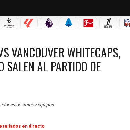
 MX
CHAMPIONS LEAGUE
LALIGA
PREMIER LEAGUE
SERIE A
BUNDESLIGA
LIGUE 1
VANCOUVER WHITECAPS, SEMIFINAL DE VUELTA: ¿CÓMO SALEN AL PARTIDO DE CONCA
 VS VANCOUVER WHITECAPS,
O SALEN AL PARTIDO DE
maciones de ambos equipos.
resultados en directo