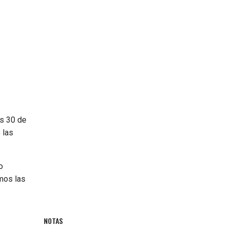
s 30 de
 las
o
mos las
NOTAS