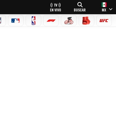
EN VIVO
BUSCAR
MX
NFL
MLB
NBA
FÓRMULA 1
CICLISMO
BOXEO
UFC
CHAMPIONS 2025?