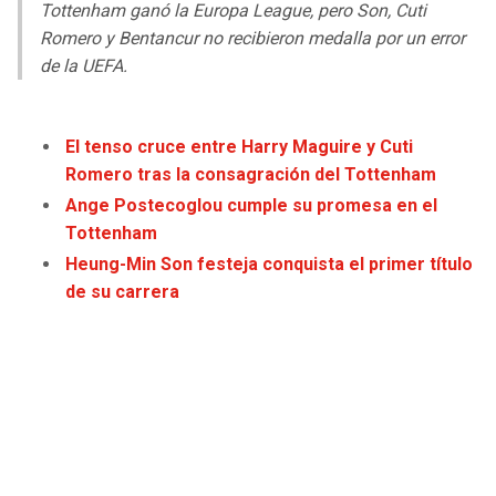
LIGA DE EXPANSIÓN MX
UEFA EUROPA LEAGUE
Tottenham ganó la Europa League, pero Son, Cuti
Romero y Bentancur no recibieron medalla por un error
RAIDERS
CAVALIERS
LEAGUES CUP
UEFA CONFERENCE LEAGUE
de la UEFA.
MLS
CHARGERS
PISTONS
El tenso cruce entre Harry Maguire y Cuti
COPA LIBERTADORES
RAVENS
PACERS
Romero tras la consagración del Tottenham
Ange Postecoglou cumple su promesa en el
COPA SUDAMERICANA
BENGALS
BUCKS
Tottenham
Heung-Min Son festeja conquista el primer título
LIGA BETPLAY
BROWNS
HAWKS
de su carrera
OTRAS LIGAS
STEELERS
HORNETS
TEXANS
HEAT
COLTS
MAGIC