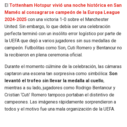
El
Tottenham Hotspur vivió una noche histórica en San
JAGUARS
WIZARDS
Mamés al consagrarse campeón de la Europa League
2024-2025
con una victoria 1-0 sobre el Manchester
TITANS
WARRIORS
United. Sin embargo, lo que debía ser una celebración
perfecta terminó con un insólito error logístico por parte de
COWBOYS
CLIPPERS
la UEFA que dejó a varios jugadores sin sus medallas de
campeón. Futbolitas como Son, Cuti Romero y Bentancur no
GIANTS
LAKERS
la recibieron en plena ceremonia oficial.
EAGLES
SUNS
Durante el momento cúlmine de la celebración, las cámaras
captaron una escena tan sorpresiva como simbólica:
Son
COMMANDERS
KINGS
levantó el trofeo sin llevar la medalla al cuello
,
mientras a su lado, jugadores como Rodrigo Bentancur y
CARDINALS
MAVERICKS
Cristian ‘Cuti’ Romero tampoco portaban el distintivo de
campeones. Las imágenes rápidamente sorprendieron a
RAMS
ROCKETS
todos y el motivo fue una mala organización de la UEFA.
49ERS
GRIZZLIES