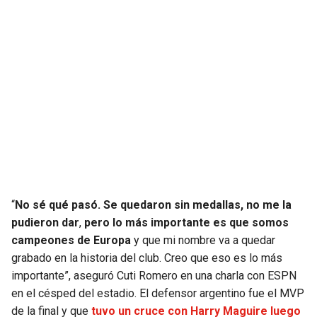
SEAHAWKS
PELICANS
BEARS
SPURS
LIONS
NUGGETS
PACKERS
TIMBERWOLVES
VIKINGS
THUNDER
“
No sé qué pasó. Se quedaron sin medallas, no me la
FALCONS
TRAIL BLAZERS
pudieron dar
,
pero lo más importante es que somos
campeones de Europa
y que mi nombre va a quedar
PANTHERS
JAZZ
grabado en la historia del club. Creo que eso es lo más
importante”, aseguró Cuti Romero en una charla con ESPN
SAINTS
en el césped del estadio. El defensor argentino fue el MVP
de la final y que
tuvo un cruce con Harry Maguire luego