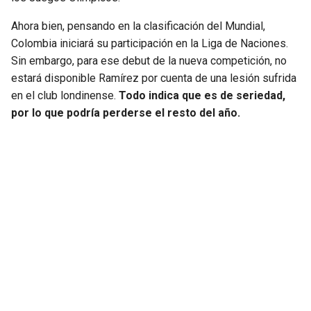
Ahora bien, pensando en la clasificación del Mundial,
SEAHAWKS
PELICANS
Colombia iniciará su participación en la Liga de Naciones.
Sin embargo, para ese debut de la nueva competición, no
BEARS
SPURS
estará disponible Ramírez por cuenta de una lesión sufrida
en el club londinense.
Todo indica que es de seriedad,
LIONS
NUGGETS
por lo que podría perderse el resto del año.
PACKERS
TIMBERWOLVES
VIKINGS
THUNDER
FALCONS
TRAIL BLAZERS
PANTHERS
JAZZ
SAINTS