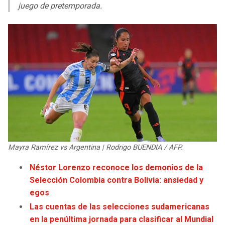
LIGA DE EXPANSIÓN MX
UEFA EUROPA LEAGUE
juego de pretemporada.
RAIDERS
CAVALIERS
LEAGUES CUP
UEFA CONFERENCE LEAGUE
MLS
CHARGERS
PISTONS
COPA LIBERTADORES
RAVENS
PACERS
COPA SUDAMERICANA
BENGALS
BUCKS
LIGA BETPLAY
BROWNS
HAWKS
OTRAS LIGAS
Mayra Ramírez vs Argentina | Rodrigo BUENDIA / AFP.
STEELERS
HORNETS
Néstor Lorenzo reconoce los demonios de la
Selección Colombia contra Bolivia: ansiedad y
TEXANS
HEAT
egos
Las cuentas de las selecciones sudamericanas
COLTS
MAGIC
en la penúltima jornada para clasificar al Mundial