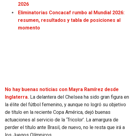
2026
JAGUARS
WIZARDS
Eliminatorias Concacaf rumbo al Mundial 2026:
resumen, resultados y tabla de posiciones al
TITANS
WARRIORS
momento
COWBOYS
CLIPPERS
GIANTS
LAKERS
EAGLES
SUNS
COMMANDERS
KINGS
No hay buenas noticias con Mayra Ramírez desde
Inglaterra.
La delantera del Chelsea ha sido gran figura en
CARDINALS
MAVERICKS
la élite del fútbol femenino, y aunque no logró su objetivo
de título en la reciente Copa América, dejó buenas
RAMS
ROCKETS
actuaciones al servicio de la ‘Tricolor’. La amargura de
perder el título ante Brasil, de nuevo, no le resta que irá a
49ERS
GRIZZLIES
los Juegos Olímpicos.