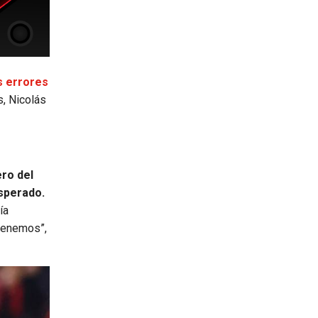
s errores
s, Nicolás
ro del
esperado.
ía
tenemos”,