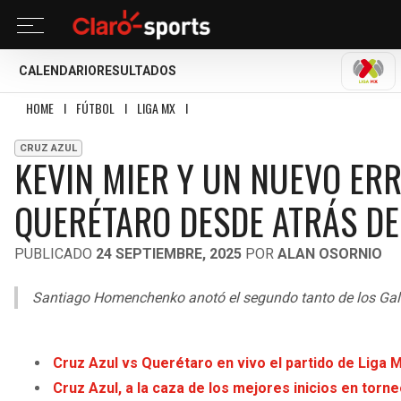
CALENDARIO
RESULTADOS
LIGA
HOME
I
FÚTBOL
I
LIGA MX
I
KEVIN MIER Y UN NUEVO ERROR CON CRUZ A
CRUZ AZUL
KEVIN MIER Y UN NUEVO ERR
QUERÉTARO DESDE ATRÁS DE
PUBLICADO
24 SEPTIEMBRE, 2025
POR
ALAN OSORNIO
Santiago Homenchenko anotó el segundo tanto de los Gall
Cruz Azul vs Querétaro en vivo el partido de Liga 
Cruz Azul, a la caza de los mejores inicios en torn