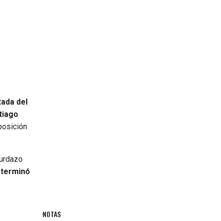
ada del
tiago
posición
zurdazo
 terminó
NOTAS