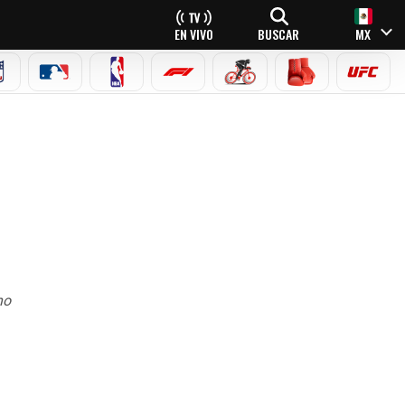
EN VIVO
BUSCAR
MX
NFL
MLB
NBA
FÓRMULA 1
CICLISMO
BOXEO
UFC
no