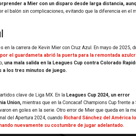
orprender a Mier con un disparo desde larga distancia, aun
r el balón sin complicaciones, evitando que la diferencia en el 
l
es en la carrera de Kevin Mier con Cruz Azul. En mayo de 2025, d
 por el guardameta abrió la puerta para la remontada azulcr
o,
una mala salida en la Leagues Cup contra Colorado Rapid
s a los tres minutos de juego.
artidos clave de Liga MX. En la
Leagues Cup 2024, un error
hia Union,
mientras que en la Concacaf Champions Cup frente a 
ivaron en goles en la serie. Otro error de Mier que queda en la 
final del Apertura 2024, cuando
Richard Sánchez del América l
chando nuevamente su costumbre de jugar adelantado.