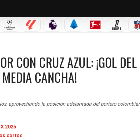
 MX
CHAMPIONS LEAGUE
LALIGA
PREMIER LEAGUE
SERIE A
BUNDESLIGA
LIGUE 1
ZUL: ¡GOL DEL QUERÉTARO DESDE ATRÁS DE MEDIA CANCHA!
OR CON CRUZ AZUL: ¡GOL DEL
 MEDIA CANCHA!
os, aprovechando la posición adelantada del portero colombia
MX 2025
eos cortos