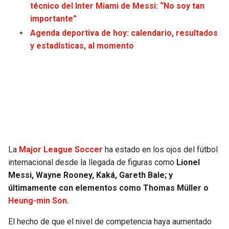
técnico del Inter Miami de Messi: “No soy tan
JAGUARS
WIZARDS
importante”
Agenda deportiva de hoy: calendario, resultados
TITANS
WARRIORS
y estadísticas, al momento
COWBOYS
CLIPPERS
GIANTS
LAKERS
EAGLES
SUNS
COMMANDERS
KINGS
La
Major League Soccer
ha estado en los ojos del fútbol
internacional desde la llegada de figuras como
Lionel
CARDINALS
MAVERICKS
Messi, Wayne Rooney, Kaká, Gareth Bale; y
últimamente con elementos como Thomas Müller o
RAMS
ROCKETS
Heung-min Son.
El hecho de que el nivel de competencia haya aumentado
49ERS
GRIZZLIES