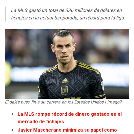
LIGA DE EXPANSIÓN MX
UEFA EUROPA LEAGUE
La MLS gastó un total de 336 millones de dólares en
RAIDERS
CAVALIERS
LEAGUES CUP
UEFA CONFERENCE LEAGUE
fichajes en la actual temporada; un récord para la liga
MLS
CHARGERS
PISTONS
COPA LIBERTADORES
RAVENS
PACERS
COPA SUDAMERICANA
BENGALS
BUCKS
LIGA BETPLAY
BROWNS
HAWKS
OTRAS LIGAS
STEELERS
HORNETS
El galés puso fin a su carrera en los Estados Unidos | Imago7
TEXANS
HEAT
La MLS rompe récord de dinero gastado en el
mercado de fichajes
COLTS
MAGIC
Javier Mascherano minimiza su papel como