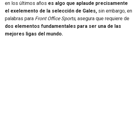
en los últimos años
es algo que aplaude precisamente
el exelemento de la selección de Gales,
sin embargo, en
SEAHAWKS
PELICANS
palabras para
Front Office Sports
, asegura que requiere de
dos elementos fundamentales para ser una de las
BEARS
SPURS
mejores ligas del mundo.
LIONS
NUGGETS
PACKERS
TIMBERWOLVES
VIKINGS
THUNDER
FALCONS
TRAIL BLAZERS
PANTHERS
JAZZ
SAINTS