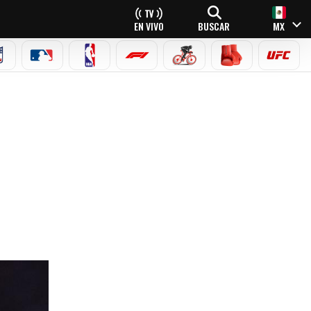
EN VIVO
BUSCAR
MX
NFL
MLB
NBA
FÓRMULA 1
CICLISMO
BOXEO
UFC