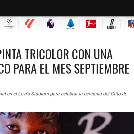
 MX
CHAMPIONS LEAGUE
LALIGA
PREMIER LEAGUE
SERIE A
BUNDESLIGA
LIGUE 1
N UNA CAMISETA EN HONOR A MÉXICO PARA EL MES SEPTIEMBRE
PINTA TRICOLOR CON UNA
CO PARA EL MES SEPTIEMBRE
al en el Levi’s Stadium para celebrar la cercanía del Grito de