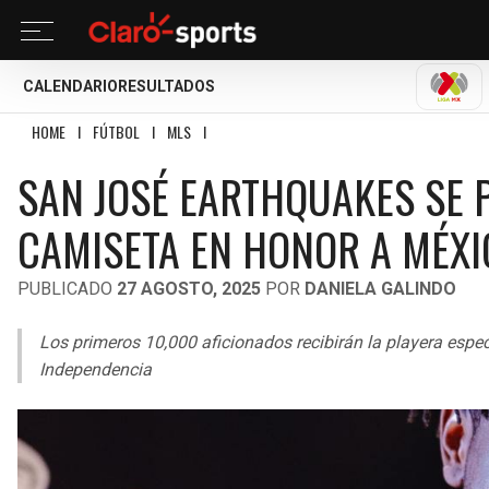
CALENDARIO
RESULTADOS
LIGA
HOME
I
FÚTBOL
I
MLS
I
SAN JOSÉ EARTHQUAKES SE PINTA TRICOLOR CO
SAN JOSÉ EARTHQUAKES SE 
CAMISETA EN HONOR A MÉXI
PUBLICADO
27 AGOSTO, 2025
POR
DANIELA GALINDO
Los primeros 10,000 aficionados recibirán la playera especi
Independencia