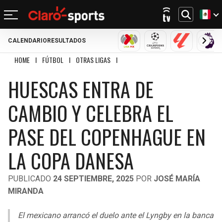
CALENDARIO
RESULTADOS
REGRESAR
REGRESAR
REGRESAR
REGRESAR
REGRESAR
REGRESAR
REGRESAR
REGRESAR
LIGA MX
CHAMPIONS LEAGU
LALIGA
PRE
HOME
I
FÚTBOL
I
OTRAS LIGAS
I
HUESCAS ENTRA DE CAMBIO Y CELEBRA
FÚTBOL
FÚTBOL INTERNACIONAL
MOTOR
NFL
NBA
BÉISBOL
OTROS DEPORTES
ACTUALIDAD
HUESCAS ENTRA DE
MUNDIAL 2026
CHAMPIONS LEAGUE
FÓRMULA 1
MEXICANO
CICLISMO
TENDENCIAS
BILLS
CELTICS
CAMBIO Y CELEBRA EL
LIGA MX
LALIGA
NASCAR
MLB
TENIS
MÚSICA
DOLPHINS
NETS
PASE DEL COPENHAGUE EN
SELECCIÓN MEXICANA
PREMIER LEAGUE
BOXEO
CINE Y TV
PATRIOTS
KNICKS
LA COPA DANESA
CONCACHAMPIONS
SERIE A
GOLF
VIDEOJUEGOS
JETS
76ERS
PUBLICADO
24 SEPTIEMBRE, 2025
POR
JOSÉ MARÍA
FÚTBOL DE ESTUFA
BUNDESLIGA
UFC
MIRANDA
BRONCOS
RAPTORS
FÚTBOL FEMENIL
LIGUE 1
El mexicano arrancó el duelo ante el Lyngby en la banca
CHIEFS
BULLS