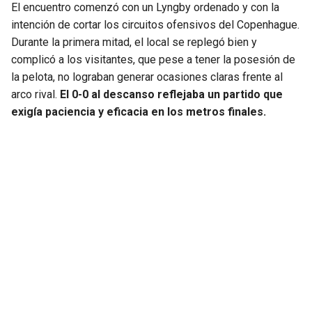
El encuentro comenzó con un Lyngby ordenado y con la
intención de cortar los circuitos ofensivos del Copenhague.
SEAHAWKS
PELICANS
Durante la primera mitad, el local se replegó bien y
complicó a los visitantes, que pese a tener la posesión de
BEARS
SPURS
la pelota, no lograban generar ocasiones claras frente al
arco rival.
El 0-0 al descanso reflejaba un partido que
LIONS
NUGGETS
exigía paciencia y eficacia en los metros finales.
PACKERS
TIMBERWOLVES
VIKINGS
THUNDER
FALCONS
TRAIL BLAZERS
PANTHERS
JAZZ
SAINTS