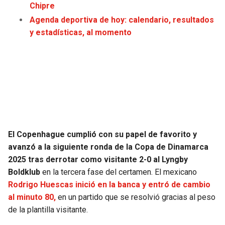
Chipre
JAGUARS
WIZARDS
Agenda deportiva de hoy: calendario, resultados
y estadísticas, al momento
TITANS
WARRIORS
COWBOYS
CLIPPERS
GIANTS
LAKERS
EAGLES
SUNS
El Copenhague cumplió con su papel de favorito y
COMMANDERS
KINGS
avanzó a la siguiente ronda de la Copa de Dinamarca
2025 tras derrotar como visitante 2-0 al Lyngby
CARDINALS
MAVERICKS
Boldklub
en la tercera fase del certamen. El mexicano
Rodrigo Huescas inició en la banca y entró de cambio
RAMS
ROCKETS
al minuto 80,
en un partido que se resolvió gracias al peso
de la plantilla visitante.
49ERS
GRIZZLIES