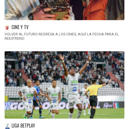
CINE Y TV
VOLVER AL FUTURO REGRESA A LOS CINES; AQUÍ LA FECHA PARA EL
REESTRENO
LIGA BETPLAY