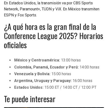
En Estados Unidos, la transmisión va por CBS Sports
Network, Paramount+, TUDN y ViX. En México transmiten
ESPN y Fox Sports.
¿A qué hora es la gran final de la
Conference League 2025? Horarios
oficiales
México y Centroamérica:
13:00 horas
Colombia, Panamá, Ecuador y Perú:
14:00 horas
Venezuela y Bolivia:
15:00 horas
Argentina, Uruguay y Paraguay:
16:00 horas
Estados Unidos:
15:00 ET / 14:00 CT / 12:00 PT
Te puede interesar