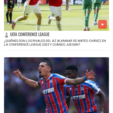
UEFA CONFERENCE LEAGUE
¿QUIÉNES SON LOS RIVALES DEL AZ ALKMAAR DE MATEO CHÁVEZ EN
LA CONFERENCE LEAGUE 2025 Y CUÁNDO JUEGAN?