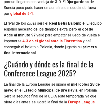
BUCCANEERS
porque llegaron con ventaja de 3-0. El
Djurgardens
de
Suecia poco pudo hacer en semifinales, quedando fuera
por
global de 5-1
.
El rival de los
blues
será el
Real Betis Balompié
. El equipo
español necesitó de los tiempos extra, pero
el gol de
Abde al minuto 97‎
valió para empatar el juego de vuelta e
imponerse
4-3 en el global ante la Fiorentina
y así
conseguir el boleto a Polonia, donde jugarán su
primera
final internacional
.
¿Cuándo y dónde es la final de la
Conference League 2025?
La final de la Europa League se jugará el
miércoles 28 de
mayo
en el
Estadio Municipal de Breslavia
, en Polonia.
Será la segunda final de la UEFA esta temporada, ya que
siete días antes se jugará la final de la
Europa League