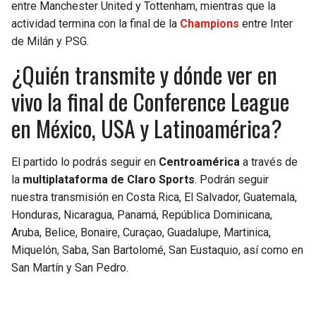
entre Manchester United y Tottenham, mientras que la
actividad termina con la final de la
Champions
entre Inter
de Milán y PSG.
¿Quién transmite y dónde ver en
vivo la final de Conference League
en México, USA y Latinoamérica?
El partido lo podrás seguir en
Centroamérica
a través de
la
multiplataforma de Claro Sports
. Podrán seguir
nuestra transmisión en Costa Rica, El Salvador, Guatemala,
Honduras, Nicaragua, Panamá, República Dominicana,
Aruba, Belice, Bonaire, Curaçao, Guadalupe, Martinica,
Miquelón, Saba, San Bartolomé, San Eustaquio, así como en
San Martín y San Pedro.