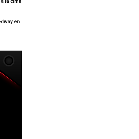
a la cima
eedway en