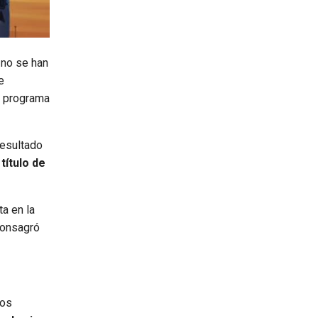
 no se han
e
l programa
resultado
título de
a en la
consagró
ños