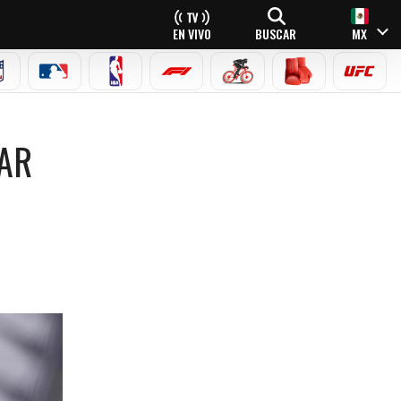
EN VIVO
BUSCAR
MX
NFL
MLB
NBA
FÓRMULA 1
CICLISMO
BOXEO
UFC
CAR