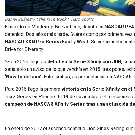
Daniel Suárez: At the race track | Claro Sports
El nacido en Monterrey, Nuevo León, debutó en
NASCAR PEAK
detenido. Dos años más tarde, Suárez corrió por primera vez 
NASCAR K&N Pro Series East y West.
Su crecimiento contin
Drive for Diversity.
Ya en 2014 llegó su
debut en la Serie Xfinity con JGR,
consi
sería solo un aviso de lo que vendría en 2015: tres poles, oc
‘Novato del año’.
Entre ambas, su presentación en NASCAR T
Para 2016 llegó la primera
victoria en la Serie Xfinity en e
Truck Series en Phoenix. El 19 de noviembre del mencionado a
campeón de NASCAR Xfinity Series tras una actuación 
En enero de 2017 el ascenso continuó. Joe Gibbs Racing subi