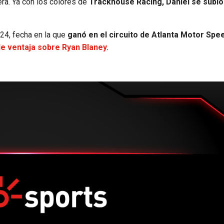
era. Ya con los colores de
Trackhouse Racing, Daniel se subió 
24, fecha en la que
ganó en el circuito de Atlanta Motor Sp
 de ventaja sobre Ryan Blaney.