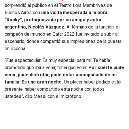
sorprendió al público en el Teatro Lola Membrives de
JAGUARS
WIZARDS
Buenos Aires con
una visita inesperada a la obra
“Rocky”, protagonizada por su amigo y actor
TITANS
WARRIORS
argentino, Nicolás Vázquez.
Al término de la función, el
campeón del mundo en Qatar 2022 fue invitado a subir al
COWBOYS
CLIPPERS
escenario, donde compartió sus impresiones de la puesta
en escena.
GIANTS
LAKERS
“Fue espectacular. Es muy especial para mí. Te había
EAGLES
SUNS
prometido que iba a venir, tenía que venir.
Por suerte pude
venir, pude disfrutar, pude estar acompañado de mi
COMMANDERS
KINGS
familia. Es una gran noche.
Un placer haber podido estar
presente, haber compartido esta noche con todos
CARDINALS
MAVERICKS
ustedes”, dijo Messi con el micrófono.
RAMS
ROCKETS
49ERS
GRIZZLIES