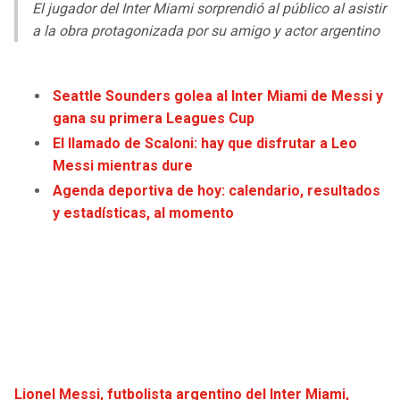
LIGA DE EXPANSIÓN MX
UEFA EUROPA LEAGUE
El jugador del Inter Miami sorprendió al público al asistir
a la obra protagonizada por su amigo y actor argentino
RAIDERS
CAVALIERS
LEAGUES CUP
UEFA CONFERENCE LEAGUE
MLS
CHARGERS
PISTONS
Seattle Sounders golea al Inter Miami de Messi y
gana su primera Leagues Cup
COPA LIBERTADORES
RAVENS
PACERS
El llamado de Scaloni: hay que disfrutar a Leo
Messi mientras dure
COPA SUDAMERICANA
BENGALS
BUCKS
Agenda deportiva de hoy: calendario, resultados
y estadísticas, al momento
LIGA BETPLAY
BROWNS
HAWKS
OTRAS LIGAS
STEELERS
HORNETS
TEXANS
HEAT
COLTS
MAGIC
Lionel Messi, futbolista argentino del Inter Miami,