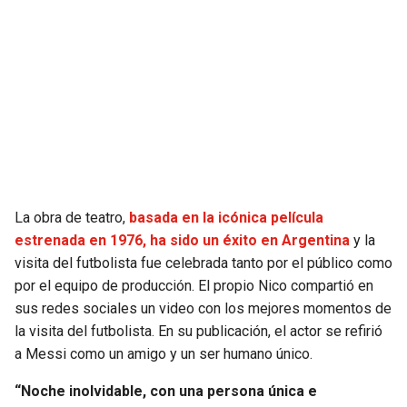
SEAHAWKS
PELICANS
BEARS
SPURS
LIONS
NUGGETS
PACKERS
TIMBERWOLVES
La obra de teatro,
basada en la icónica película
VIKINGS
THUNDER
estrenada en 1976, ha sido un éxito en Argentina
y la
visita del futbolista fue celebrada tanto por el público como
FALCONS
TRAIL BLAZERS
por el equipo de producción. El propio Nico compartió en
sus redes sociales un video con los mejores momentos de
PANTHERS
JAZZ
la visita del futbolista. En su publicación, el actor se refirió
a Messi como un amigo y un ser humano único.
SAINTS
“Noche inolvidable, con una persona única e