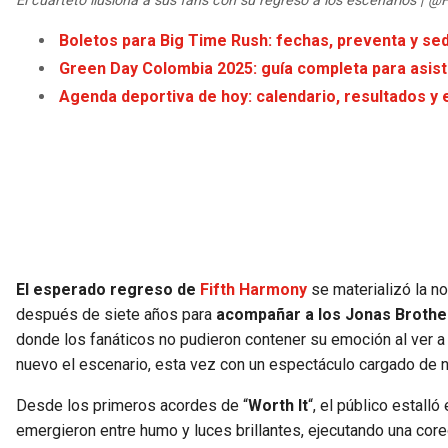
El cuarteto ilusiona a sus fans con su regreso a los escenarios | 
Boletos para Big Time Rush: fechas, preventa y se
Green Day Colombia 2025: guía completa para asistir 
Agenda deportiva de hoy: calendario, resultados y 
El esperado regreso de
Fifth Harmony
se materializó la n
después de siete años para
acompañar a los Jonas Brothe
donde los fanáticos no pudieron contener su emoción al ver 
nuevo el escenario, esta vez con un espectáculo cargado de n
Desde los primeros acordes de “
Worth It
“, el público estall
emergieron entre humo y luces brillantes, ejecutando una cor