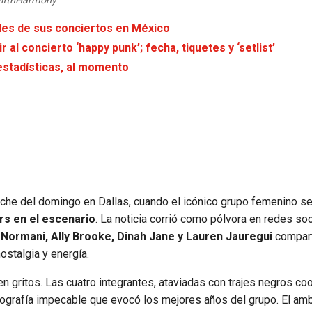
@FifthHarmony
des de sus conciertos en México
al concierto ‘happy punk’; fecha, tiquetes y ‘setlist’
estadísticas, al momento
oche del domingo en Dallas, cuando el icónico grupo femenino se
rs en el escenario
. La noticia corrió como pólvora en redes soc
a
Normani, Ally Brooke, Dinah Jane y Lauren Jauregui
compart
ostalgia y energía.
ó en gritos. Las cuatro integrantes, ataviadas con trajes negros co
eografía impecable que evocó los mejores años del grupo. El am