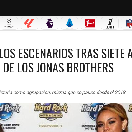
 MX
CHAMPIONS LEAGUE
LALIGA
PREMIER LEAGUE
SERIE A
BUNDESLIGA
LIGUE 1
RIOS TRAS SIETE AÑOS DE AUSENCIA, EN CONCIERTO DE LOS JONAS BROTHERS
LOS ESCENARIOS TRAS SIETE 
O DE LOS JONAS BROTHERS
historia como agrupación, misma que se pausó desde el 2018