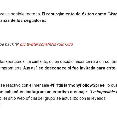
re un posible regreso.
El resurgimiento de éxitos como
“Wor
anza de los seguidores.
 be back 💖
pic.twitter.com/nNsY3lmJ8u
esapercibida. La cantante, quien decidió hacer carrera en solita
compromisos. Aun así,
se desconoce si fue invitada para este
 se reactivó con el mensaje
#FifthHarmonyFollowSpree
, lo q
ne publicó en Instagram un emotivo mensaje:
“Lo imposible 
io, el sitio web oficial del grupo se actualizó con la leyenda
.