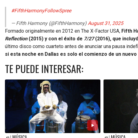
#FifthHarmonyFollowSpree
— Fifth Harmony (@FifthHarmony)
August 31, 2025
Formado originalmente en 2012 en The X-Factor USA,
Fifth H
Reflection
(2015) y con el éxito de
7/27
(2016), que incluy
último disco como cuarteto antes de anunciar una pausa indefi
si esta noche en Dallas es solo el comienzo de un nuevo c
TE PUEDE INTERESAR:
MÚSICA
MÚSICA