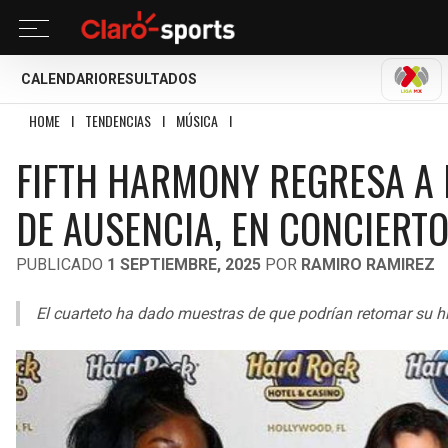
CALENDARIO
RESULTADOS
LIGA
HOME
I
TENDENCIAS
I
MÚSICA
I
FIFTH HARMONY REGRESA A LOS ESCENA
FIFTH HARMONY REGRESA A 
DE AUSENCIA, EN CONCIERT
PUBLICADO
1 SEPTIEMBRE, 2025
POR
RAMIRO RAMIREZ
El cuarteto ha dado muestras de que podrían retomar su 