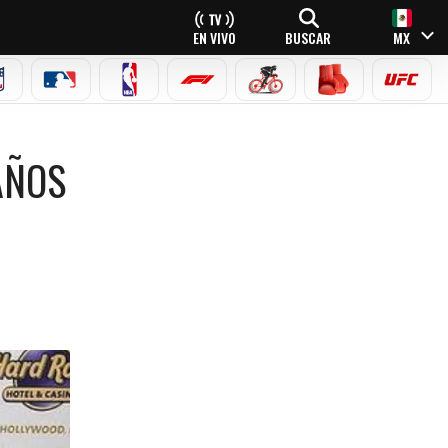
EN VIVO
BUSCAR
MX
NFL
MLB
NBA
FÓRMULA 1
CICLISMO
BOXEO
UFC
AÑOS