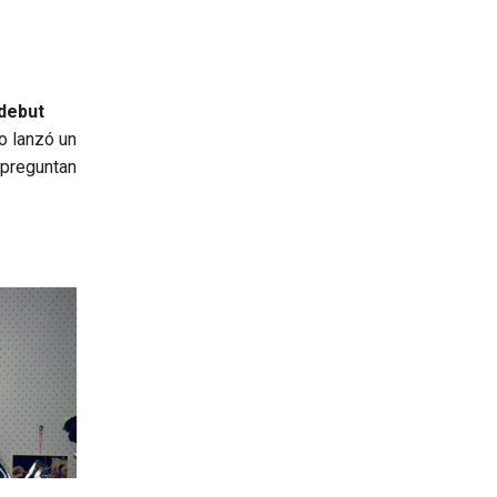
debut
po lanzó un
 preguntan