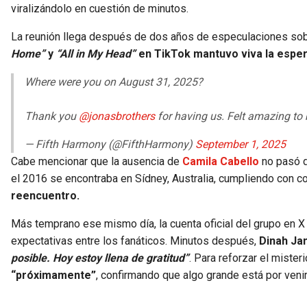
viralizándolo en cuestión de minutos.
La reunión llega después de dos años de especulaciones sob
Home”
y
“All in My Head”
en TikTok mantuvo viva la esper
Where were you on August 31, 2025?
Thank you
@jonasbrothers
for having us. Felt amazing to
— Fifth Harmony (@FifthHarmony)
September 1, 2025
Cabe mencionar que la ausencia de
Camila Cabello
no pasó d
el 2016 se encontraba en Sídney, Australia, cumpliendo con 
reencuentro.
Más temprano ese mismo día, la cuenta oficial del grupo en X
expectativas entre los fanáticos. Minutos después,
Dinah Ja
posible. Hoy estoy llena de gratitud”
. Para reforzar el mister
“próximamente”
, confirmando que algo grande está por venir