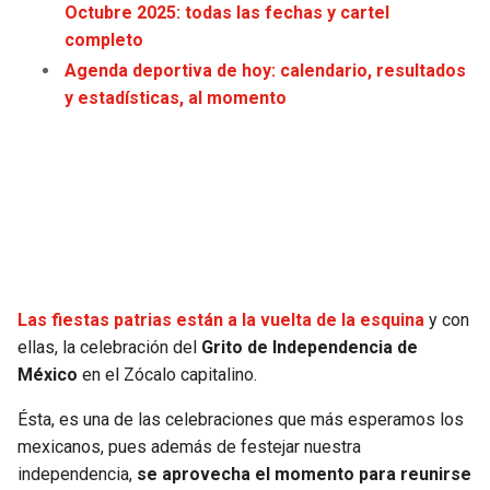
Octubre 2025: todas las fechas y cartel
JAGUARS
WIZARDS
completo
Agenda deportiva de hoy: calendario, resultados
TITANS
WARRIORS
y estadísticas, al momento
COWBOYS
CLIPPERS
GIANTS
LAKERS
EAGLES
SUNS
COMMANDERS
KINGS
Las fiestas patrias están a la vuelta de la esquina
y con
ellas, la celebración del
Grito de Independencia de
CARDINALS
MAVERICKS
México
en el Zócalo capitalino.
RAMS
ROCKETS
Ésta, es una de las celebraciones que más esperamos los
mexicanos, pues además de festejar nuestra
independencia,
se aprovecha el momento para reunirse
49ERS
GRIZZLIES