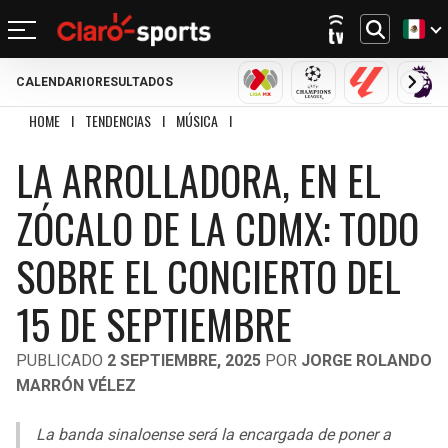
CALENDARIO
RESULTADOS
REGRESAR
REGRESAR
REGRESAR
REGRESAR
REGRESAR
REGRESAR
REGRESAR
REGRESAR
LIGA MX
CHAMPIONS LEAGU
LALIGA
PRE
HOME
I
TENDENCIAS
I
MÚSICA
I
LA ARROLLADORA, EN EL ZÓCALO DE LA 
FÚTBOL
FÚTBOL INTERNACIONAL
MOTOR
NFL
NBA
BÉISBOL
OTROS DEPORTES
ACTUALIDAD
LA ARROLLADORA, EN EL
MUNDIAL 2026
CHAMPIONS LEAGUE
FÓRMULA 1
MEXICANO
CICLISMO
TENDENCIAS
BILLS
CELTICS
ZÓCALO DE LA CDMX: TODO
LIGA MX
LALIGA
NASCAR
MLB
TENIS
MÚSICA
DOLPHINS
NETS
SOBRE EL CONCIERTO DEL
SELECCIÓN MEXICANA
PREMIER LEAGUE
BOXEO
CINE Y TV
PATRIOTS
KNICKS
15 DE SEPTIEMBRE
CONCACHAMPIONS
SERIE A
GOLF
VIDEOJUEGOS
JETS
76ERS
PUBLICADO
2 SEPTIEMBRE, 2025
POR
JORGE ROLANDO
FÚTBOL DE ESTUFA
BUNDESLIGA
UFC
MARRÓN VÉLEZ
BRONCOS
RAPTORS
FÚTBOL FEMENIL
LIGUE 1
La banda sinaloense será la encargada de poner a
CHIEFS
BULLS