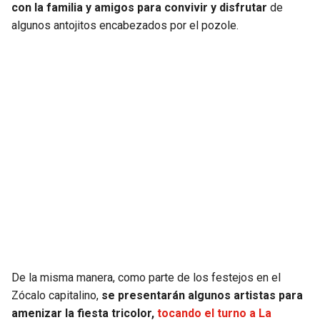
con la familia y amigos para convivir y disfrutar
de
algunos antojitos encabezados por el pozole.
SEAHAWKS
PELICANS
BEARS
SPURS
LIONS
NUGGETS
PACKERS
TIMBERWOLVES
VIKINGS
THUNDER
FALCONS
TRAIL BLAZERS
PANTHERS
JAZZ
De la misma manera, como parte de los festejos en el
SAINTS
Zócalo capitalino,
se presentarán algunos artistas para
amenizar la fiesta tricolor,
tocando el turno a La